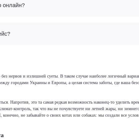
о онлайн?
ейс?
 без нервов и излишней суеты. В таком случае наиболее логичный вариа
 между городами Украины и Европы, а целая система заботы, где ваша бе
ся. Напротив, это та самая редкая возможность наконец-то уделить врем
климат-контроль, так что вы не почувствуете ни летней жары, ни зимнег
И, конечно, не забывайте о своих котах или собаках: мы создали все усло
та