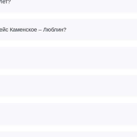
лет?
Сколько багажа можно взять с собой на рейс Каменское – Люблин?