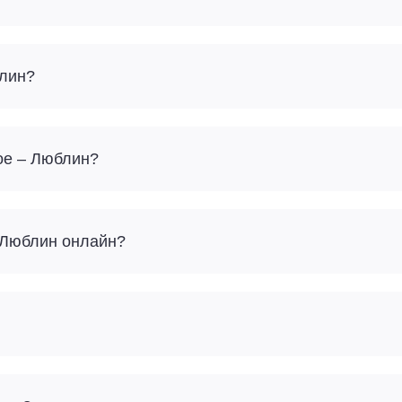
блин?
ое – Люблин?
– Люблин онлайн?