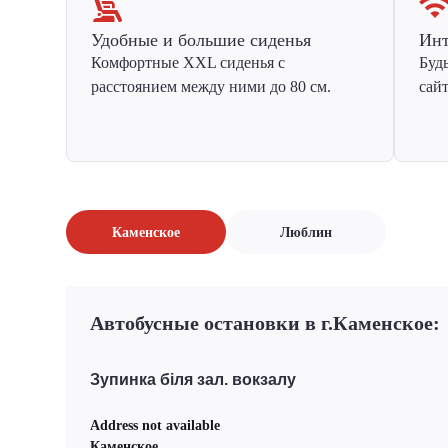
Удобные и большие сиденья
Инт
Комфортные XXL сиденья с
Буд
расстоянием между ними до 80 см.
сай
Каменское
Люблин
Автобусные остановки в г.Каменское:
Зупинка біля зал. вокзалу
Address not available
Каменское