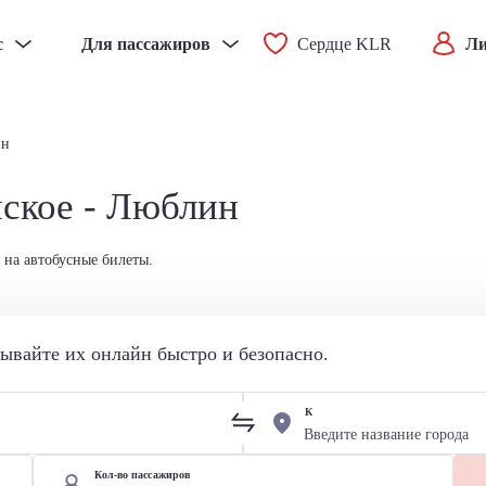
с
Для пассажиров
Сердце KLR
Ли
ин
нское - Люблин
 на автобусные билеты.
вайте их онлайн быстро и безопасно.
К
Кол-во пассажиров