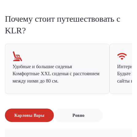
Почему стоит путешествовать с
KLR?
Удобные и большие сиденья
Интернет 
Комфортные XXL сиденья с расстоянием
Будьте н
между ними до 80 см.
сайты на
Карловы Вары
Ровно