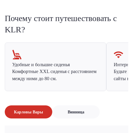
Почему стоит путешествовать с
KLR?
Удобные и большие сиденья
Интернет 
Комфортные XXL сиденья с расстоянием
Будьте н
между ними до 80 см.
сайты на
Карловы Вары
Винница