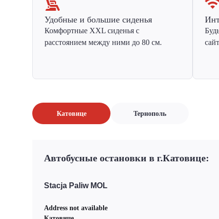
Удобные и большие сиденья
Инт
Комфортные XXL сиденья с
Буд
расстоянием между ними до 80 см.
сай
Катовице
Тернополь
Автобусные остановки в г.Катовице:
Stacja Paliw MOL
Address not available
Катовице