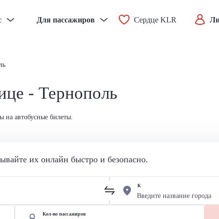
с
Для пассажиров
Сердце KLR
Ли
ль
ице - Тернополь
ы на автобусные билеты.
вайте их онлайн быстро и безопасно.
К
Кол-во пассажиров