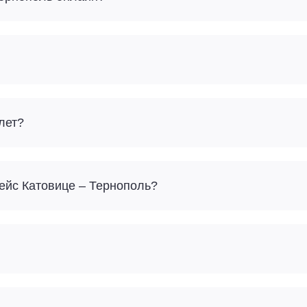
лет?
Сколько багажа можно взять с собой на рейс Катовице – Тернополь?