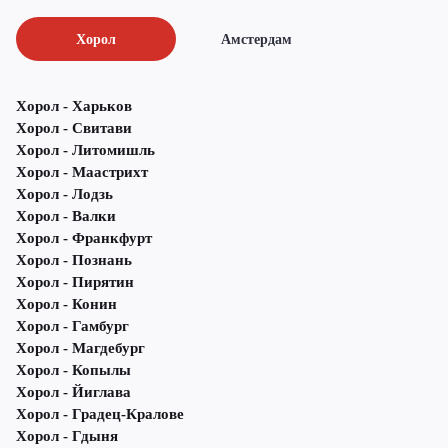
Хорол
Амстердам
Хорол - Харьков
Хорол - Свитави
Хорол - Литомишль
Хорол - Маастрихт
Хорол - Лодзь
Хорол - Валки
Хорол - Франкфурт
Хорол - Познань
Хорол - Пирятин
Хорол - Конин
Хорол - Гамбург
Хорол - Магдебург
Хорол - Копылы
Хорол - Йиглава
Хорол - Градец-Кралове
Хорол - Гдыня