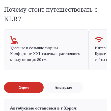
Почему стоит путешествовать с
KLR?
Удобные и большие сиденья
Интернет 
Комфортные XXL сиденья с расстоянием
Будьте н
между ними до 80 см.
сайты на
Хорол
Амстердам
Автобусные остановки в г.Хорол: