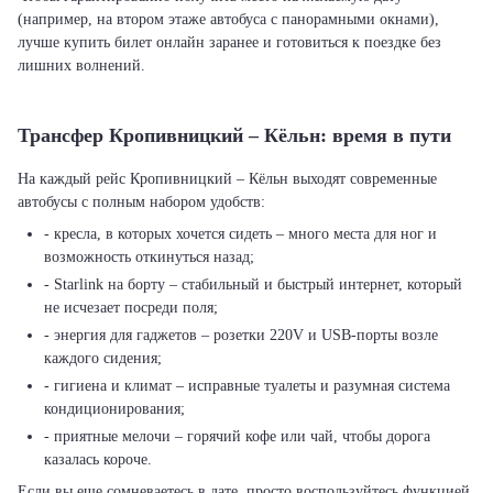
(например, на втором этаже автобуса с панорамными окнами),
лучше купить билет онлайн заранее и готовиться к поездке без
лишних волнений.
Трансфер Кропивницкий – Кёльн: время в пути
На каждый рейс Кропивницкий – Кёльн выходят современные
автобусы с полным набором удобств:
- кресла, в которых хочется сидеть – много места для ног и
возможность откинуться назад;
- Starlink на борту – стабильный и быстрый интернет, который
не исчезает посреди поля;
- энергия для гаджетов – розетки 220V и USB-порты возле
каждого сидения;
- гигиена и климат – исправные туалеты и разумная система
кондиционирования;
- приятные мелочи – горячий кофе или чай, чтобы дорога
казалась короче.
Если вы еще сомневаетесь в дате, просто воспользуйтесь функцией