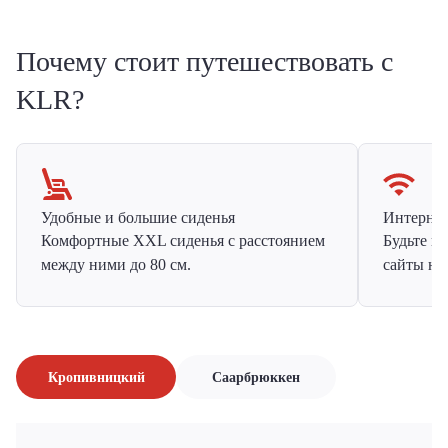
Почему стоит путешествовать с
KLR?
Удобные и большие сиденья
Интернет 
Комфортные XXL сиденья с расстоянием
Будьте н
между ними до 80 см.
сайты на
Кропивницкий
Саарбрюккен