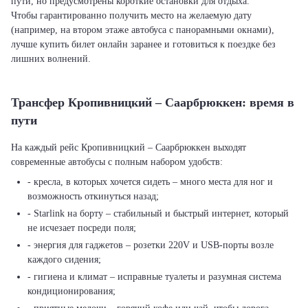
пути, но предусмотрены короткие остановки для отдыха.
Чтобы гарантированно получить место на желаемую дату
(например, на втором этаже автобуса с панорамными окнами),
лучше купить билет онлайн заранее и готовиться к поездке без
лишних волнений.
Трансфер Кропивницкий – Саарбрюккен: время в
пути
На каждый рейс Кропивницкий – Саарбрюккен выходят
современные автобусы с полным набором удобств:
- кресла, в которых хочется сидеть – много места для ног и
возможность откинуться назад;
- Starlink на борту – стабильный и быстрый интернет, который
не исчезает посреди поля;
- энергия для гаджетов – розетки 220V и USB-порты возле
каждого сидения;
- гигиена и климат – исправные туалеты и разумная система
кондиционирования;