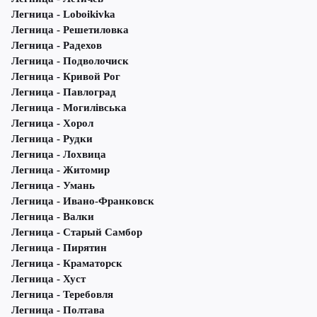
Легница - Loboikivka
Легница - Решетиловка
Легница - Радехов
Легница - Подволочиск
Легница - Кривой Рог
Легница - Павлоград
Легница - Могилівська
Легница - Хорол
Легница - Рудки
Легница - Лохвица
Легница - Житомир
Легница - Умань
Легница - Ивано-Франковск
Легница - Валки
Легница - Старый Самбор
Легница - Пирятин
Легница - Краматорск
Легница - Хуст
Легница - Теребовля
Легница - Полтава