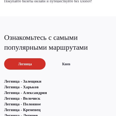
Покупайте билеты онлайн и путешествуйте без хлопот!
Ознакомьтесь с самыми
популярными маршрутами
Легница
Киев
Легница - Залещики
Легница - Харьков
Легница - Александрия
Легница - Волочиск
Легница - Полонное
Легница - Кременец
Легница - Летичeв