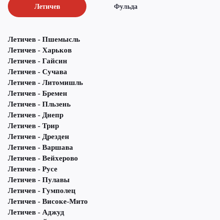
Летичeв
Фульда
Летичeв - Пшемысль
Летичeв - Харьков
Летичeв - Гайсин
Летичeв - Сучава
Летичeв - Литомишль
Летичeв - Бремен
Летичeв - Пльзень
Летичeв - Днепр
Летичeв - Трир
Летичeв - Дрезден
Летичeв - Варшава
Летичeв - Вейхерово
Летичeв - Русе
Летичeв - Пулавы
Летичeв - Гумполец
Летичeв - Високе-Мито
Летичeв - Аджуд