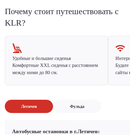
Почему стоит путешествовать с
KLR?
Удобные и большие сиденья
Интернет 
Комфортные XXL сиденья с расстоянием
Будьте н
между ними до 80 см.
сайты на
Летичeв
Фульда
Автобусные остановки в г.Летичeв: