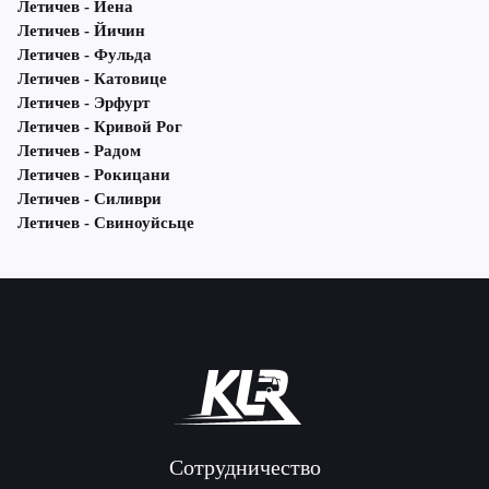
Летичeв - Йена
Летичeв - Йичин
Летичeв - Фульда
Летичeв - Катовице
Летичeв - Эрфурт
Летичeв - Кривой Рог
Летичeв - Радом
Летичeв - Рокицани
Летичeв - Силиври
Летичeв - Свиноуйсьце
Сотрудничество