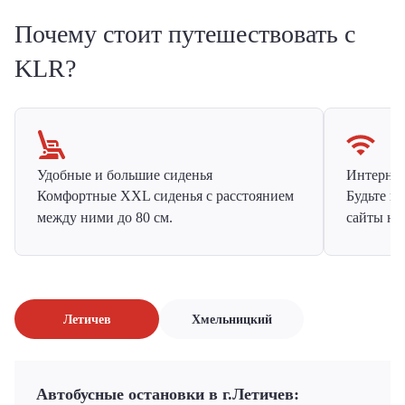
Почему стоит путешествовать с
KLR?
Удобные и большие сиденья
Интернет 
Комфортные XXL сиденья с расстоянием
Будьте н
между ними до 80 см.
сайты на
Летичeв
Хмельницкий
Автобусные остановки в г.Летичeв: