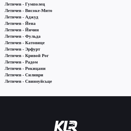
Летичeв - Гумполец
Летичeв - Високе-Мито
Летичeв - Аджуд
Летичeв - Йена
Летичeв - Йичин
Летичeв - Фульда
Летичeв - Катовице
Летичeв - Эрфурт
Летичeв - Кривой Рог
Летичeв - Радом
Летичeв - Рокицани
Летичeв - Силиври
Летичeв - Свиноуйсьце