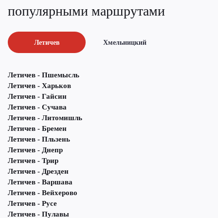
популярными маршрутами
Летичeв
Хмельницкий
Летичeв - Пшемысль
Летичeв - Харьков
Летичeв - Гайсин
Летичeв - Сучава
Летичeв - Литомишль
Летичeв - Бремен
Летичeв - Пльзень
Летичeв - Днепр
Летичeв - Трир
Летичeв - Дрезден
Летичeв - Варшава
Летичeв - Вейхерово
Летичeв - Русе
Летичeв - Пулавы