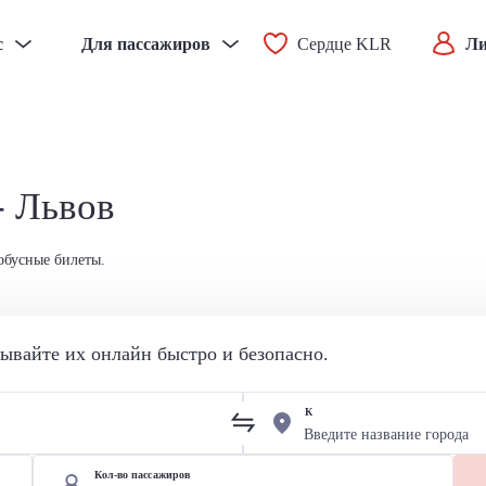
с
Для пассажиров
Сердце KLR
Ли
- Львов
обусные билеты.
вайте их онлайн быстро и безопасно.
К
Кол-во пассажиров