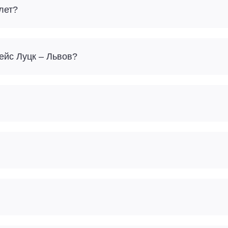
лет?
Сколько багажа можно взять с собой на рейс Луцк – Львов?