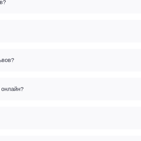
ов?
ьвов?
в онлайн?