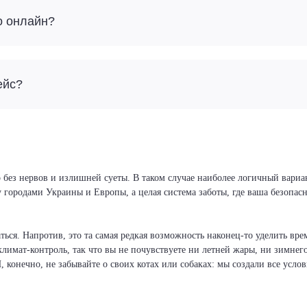
о онлайн?
ейс?
 без нервов и излишней суеты. В таком случае наиболее логичный вариан
у городами Украины и Европы, а целая система заботы, где ваша безопа
ся. Напротив, это та самая редкая возможность наконец-то уделить врем
климат-контроль, так что вы не почувствуете ни летней жары, ни зимнег
И, конечно, не забывайте о своих котах или собаках: мы создали все усло