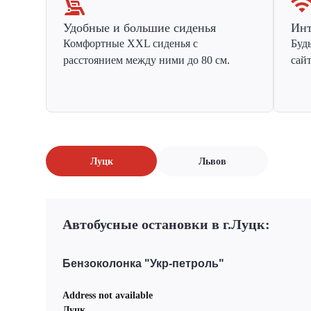
Удобные и большие сиденья
Инт
Комфортные XXL сиденья с
Буд
расстоянием между ними до 80 см.
сай
Луцк
Львов
Автобусные остановки в г.Луцк:
Бензоколонка "Укр-петроль"
Address not available
Луцк