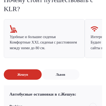
KLR?
Удобные и большие сиденья
Интернет 
Комфортные XXL сиденья с расстоянием
Будьте н
между ними до 80 см.
сайты на
Жешув
Львов
Автобусные остановки в г.Жешув: