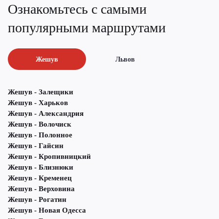
Ознакомьтесь с самыми
популярными маршрутами
Жешув
Львов
Жешув - Залещики
Жешув - Харьков
Жешув - Александрия
Жешув - Волочиск
Жешув - Полонное
Жешув - Гайсин
Жешув - Кропивницкий
Жешув - Близнюки
Жешув - Кременец
Жешув - Верховина
Жешув - Рогатин
Жешув - Новая Одесса