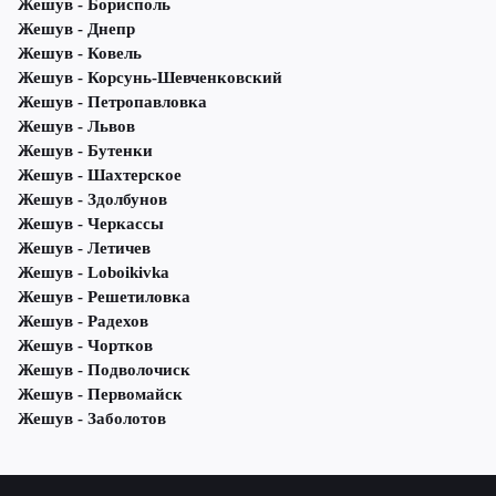
Жешув - Борисполь
Жешув - Днепр
Жешув - Ковель
Жешув - Корсунь-Шевченковский
Жешув - Петропавловка
Жешув - Львов
Жешув - Бутенки
Жешув - Шахтерское
Жешув - Здолбунов
Жешув - Черкассы
Жешув - Летичeв
Жешув - Loboikivka
Жешув - Решетиловка
Жешув - Радехов
Жешув - Чортков
Жешув - Подволочиск
Жешув - Первомайск
Жешув - Заболотов