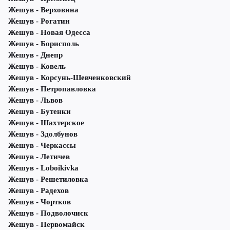
Жешув - Верховина
Жешув - Рогатин
Жешув - Новая Одесса
Жешув - Борисполь
Жешув - Днепр
Жешув - Ковель
Жешув - Корсунь-Шевченковский
Жешув - Петропавловка
Жешув - Львов
Жешув - Бутенки
Жешув - Шахтерское
Жешув - Здолбунов
Жешув - Черкассы
Жешув - Летичeв
Жешув - Loboikivka
Жешув - Решетиловка
Жешув - Радехов
Жешув - Чортков
Жешув - Подволочиск
Жешув - Первомайск