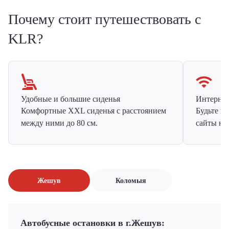
Почему стоит путешествовать с
KLR?
Удобные и большие сиденья
Интернет 
Комфортные XXL сиденья с расстоянием
Будьте н
между ними до 80 см.
сайты на
Жешув
Коломыя
Автобусные остановки в г.Жешув: