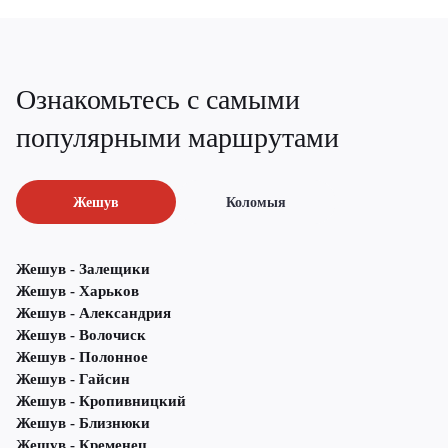
Ознакомьтесь с самыми
популярными маршрутами
Жешув
Коломыя
Жешув - Залещики
Жешув - Харьков
Жешув - Александрия
Жешув - Волочиск
Жешув - Полонное
Жешув - Гайсин
Жешув - Кропивницкий
Жешув - Близнюки
Жешув - Кременец