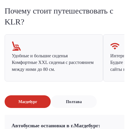
Почему стоит путешествовать с
KLR?
Удобные и большие сиденья
Интернет 
Комфортные XXL сиденья с расстоянием
Будьте н
между ними до 80 см.
сайты на
Магдебург
Полтава
Автобусные остановки в г.Магдебург: