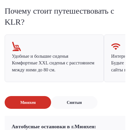
Почему стоит путешествовать с
KLR?
Удобные и большие сиденья
Интернет 
Комфортные XXL сиденья с расстоянием
Будьте н
между ними до 80 см.
сайты на
Мюнхен
Снятын
Автобусные остановки в г.Мюнхен: