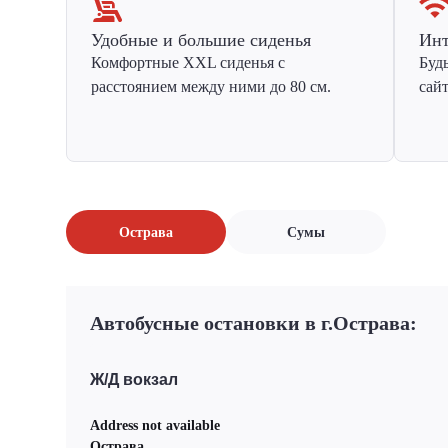
Удобные и большие сиденья
Инт
Комфортные XXL сиденья с
Буд
расстоянием между ними до 80 см.
сай
Острава
Сумы
Автобусные остановки в г.Острава:
Ж/Д вокзал
Address not available
Острава