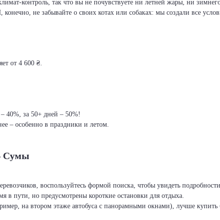
климат-контроль, так что вы не почувствуете ни летней жары, ни зимнег
И, конечно, не забывайте о своих котах или собаках: мы создали все усло
ет от 4 600 ₴.
 – 40%, за 50+ дней – 50%!
ее – особенно в праздники и летом.
– Сумы
перевозчиков, воспользуйтесь формой поиска, чтобы увидеть подробност
я в пути, но предусмотрены короткие остановки для отдыха.
ример, на втором этаже автобуса с панорамными окнами), лучше купить б