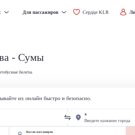
с
Для пассажиров
Сердце KLR
Ли
ва - Сумы
втобусные билеты.
вайте их онлайн быстро и безопасно.
К
Кол-во пассажиров