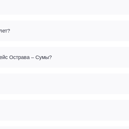
лет?
Сколько багажа можно взять с собой на рейс Острава – Сумы?