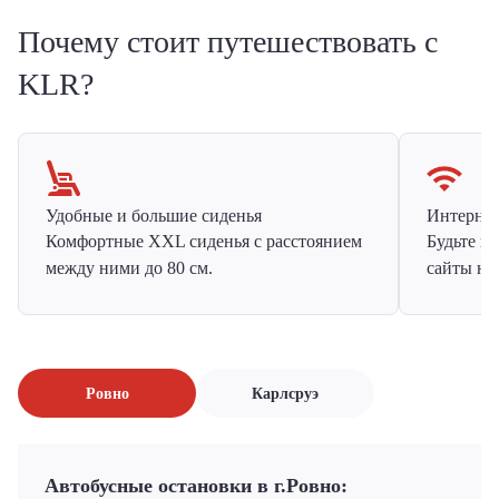
Почему стоит путешествовать с
KLR?
Удобные и большие сиденья
Интернет 
Комфортные XXL сиденья с расстоянием
Будьте н
между ними до 80 см.
сайты на
Ровно
Карлсруэ
Автобусные остановки в г.Ровно: