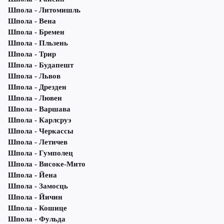
Шпола - Литомишль
Шпола - Вена
Шпола - Бремен
Шпола - Пльзень
Шпола - Трир
Шпола - Будапешт
Шпола - Львов
Шпола - Дрезден
Шпола - Лювен
Шпола - Варшава
Шпола - Карлсруэ
Шпола - Черкассы
Шпола - Летичeв
Шпола - Гумполец
Шпола - Високе-Мито
Шпола - Йена
Шпола - Замосць
Шпола - Йичин
Шпола - Кошице
Шпола - Фульда