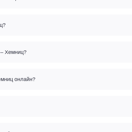
иц?
 – Хемниц?
Хемниц онлайн?