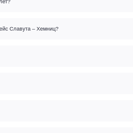
лет?
Сколько багажа можно взять с собой на рейс Славута – Хемниц?