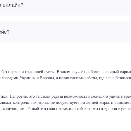
о онлайн?
ейс?
 без нервов и излишней суеты. В таком случае наиболее логичный вариа
у городами Украины и Европы, а целая система заботы, где ваша безопа
ся. Напротив, это та самая редкая возможность наконец-то уделить врем
климат-контроль, так что вы не почувствуете ни летней жары, ни зимнег
И, конечно, не забывайте о своих котах или собаках: мы создали все усло