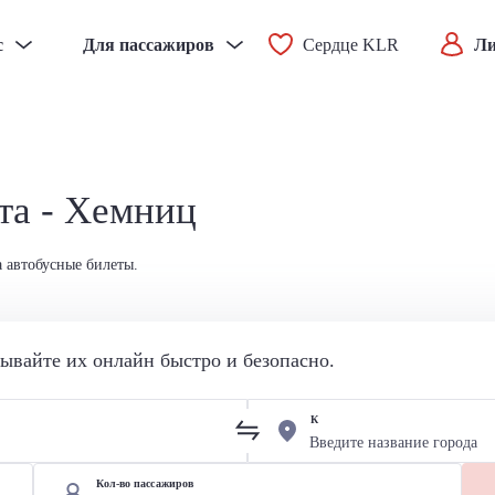
с
Для пассажиров
Сердце KLR
Ли
та - Хемниц
 автобусные билеты.
вайте их онлайн быстро и безопасно.
К
Кол-во пассажиров