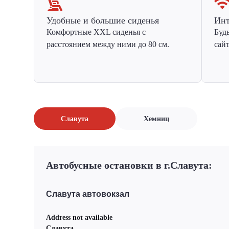
Удобные и большие сиденья
Инт
Комфортные XXL сиденья с
Буд
расстоянием между ними до 80 см.
сай
Славута
Хемниц
Автобусные остановки в г.Славута:
Славута автовокзал
Address not available
Славута