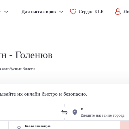
с
Для пассажиров
Сердце KLR
Ли
ын - Голенюв
а автобусные билеты.
вайте их онлайн быстро и безопасно.
К
Кол-во пассажиров