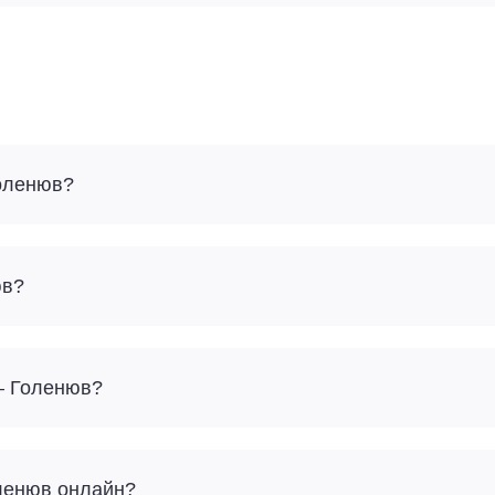
Голенюв?
юв?
 – Голенюв?
оленюв онлайн?