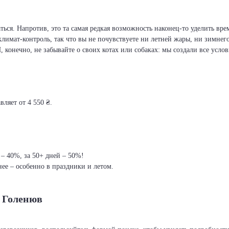
ся. Напротив, это та самая редкая возможность наконец-то уделить врем
климат-контроль, так что вы не почувствуете ни летней жары, ни зимнег
И, конечно, не забывайте о своих котах или собаках: мы создали все усло
ляет от 4 550 ₴.
 – 40%, за 50+ дней – 50%!
ее – особенно в праздники и летом.
– Голенюв