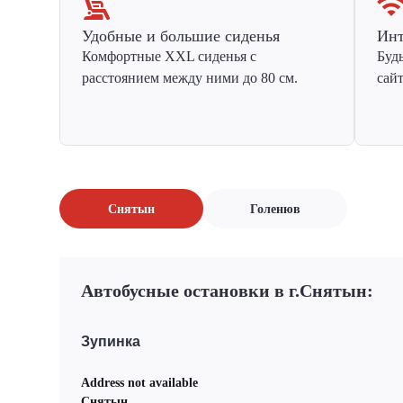
Удобные и большие сиденья
Инт
Комфортные XXL сиденья с
Буд
расстоянием между ними до 80 см.
сай
Снятын
Голенюв
Автобусные остановки в г.Снятын:
Зупинка
Address not available
Снятын