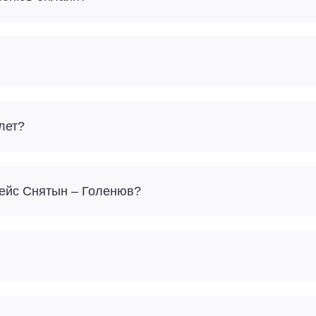
лет?
Сколько багажа можно взять с собой на рейс Снятын – Голенюв?