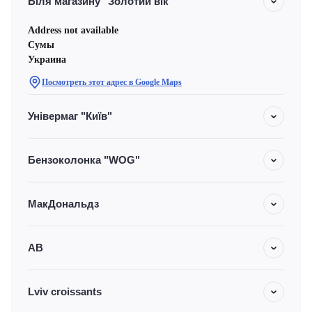
Біля магазину "Золотий вік"
Address not available
Сумы
Украина
Посмотреть этот адрес в Google Maps
Універмаг "Київ"
Бензоколонка "WOG"
МакДональдз
АВ
Lviv croissants