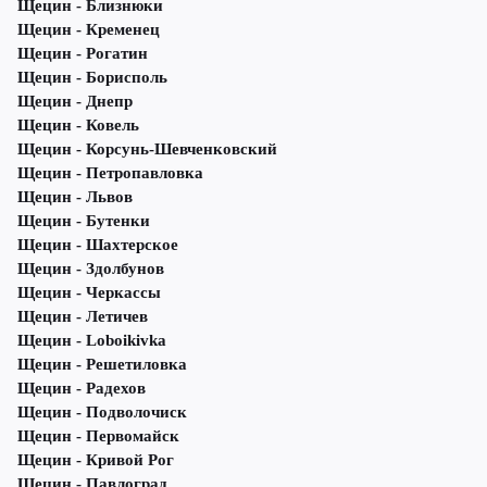
Щецин - Близнюки
Щецин - Кременец
Щецин - Рогатин
Щецин - Борисполь
Щецин - Днепр
Щецин - Ковель
Щецин - Корсунь-Шевченковский
Щецин - Петропавловка
Щецин - Львов
Щецин - Бутенки
Щецин - Шахтерское
Щецин - Здолбунов
Щецин - Черкассы
Щецин - Летичeв
Щецин - Loboikivka
Щецин - Решетиловка
Щецин - Радехов
Щецин - Подволочиск
Щецин - Первомайск
Щецин - Кривой Рог
Щецин - Павлоград