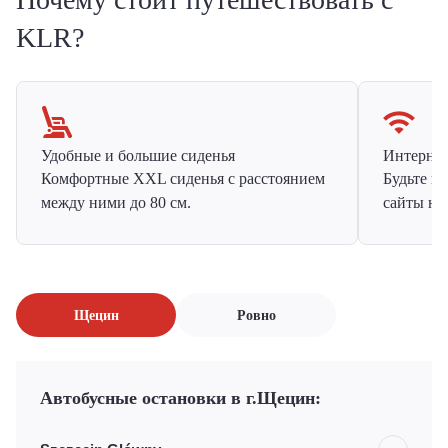
KLR?
Удобные и большие сиденья
Интернет 
Комфортные XXL сиденья с расстоянием
Будьте н
между ними до 80 см.
сайты на
Щецин
Ровно
Автобусные остановки в г.Щецин: