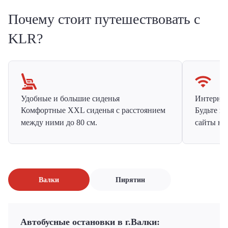
Почему стоит путешествовать с
KLR?
Удобные и большие сиденья
Интернет 
Комфортные XXL сиденья с расстоянием
Будьте н
между ними до 80 см.
сайты на
Валки
Пирятин
Автобусные остановки в г.Валки: