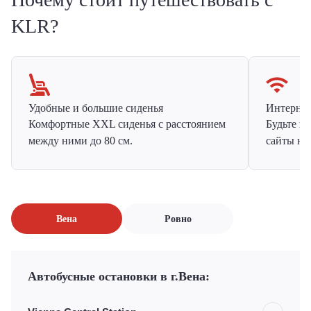
KLR?
Удобные и большие сиденья
Интернет 
Комфортные XXL сиденья с расстоянием
Будьте н
между ними до 80 см.
сайты на
Вена
Ровно
Автобусные остановки в г.Вена: