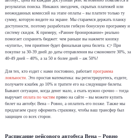
автобус, цена на каждый доступный рейс мгновенно появляется в
результатах поиска. Никаких звездочек, скрытых платежей или
неожиданных комиссий на этапе оплаты – вы платите только ту
сумму, которую видите на экране. Мы стараемся держать планку
доступности, поэтому разработали гибкую бонусную программу и
систему скидок. К примеру, «Раннее бронирование» реально
помогает сохранить бюджет: чем раньше вы нажмете кнопку
«купить», тем приятнее будет финальная цена билета. 👉 При
покупке за 30-39 дней до даты отправления вы сэкономите 30%, за
40-49 дней – 40%, а за 50 и более дней – аж 50%!
Для тех, кто ездит с нами постоянно, работает
программа
лояльности
. Это простая математика: вы регистрируетесь, ездите,
получаете кэшбек до 10% и тратите его на следующие билеты.
Бывают ситуации, когда денег мало, а ехать нужно срочно – тогда
выручает
оплата по частям
прямо на сайте – вы можете купить
билет на автобус Вена – Ровно, а оплатить его позже. Также мы
предлагаем сразу оформить страховку, чтобы ваш трансфер был
защищен со всех сторон.
Расписание рейсового автобуса Вена – Ровно