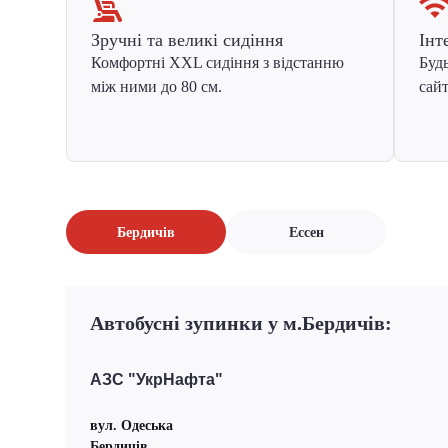
Зручні та великі сидіння
Інт
Комфортні XXL сидіння з відстанню
Будь
між ними до 80 см.
сайт
Бердичів
Ессен
Автобусні зупинки у м.Бердичів:
АЗС "УкрНафта"
вул. Одеська
Бердичів