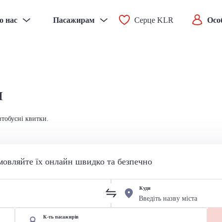
о нас
Пасажирам
Серце KLR
Осо
н
втобусні квитки.
мовляйте їх онлайн швидко та безпечно
Куди
К-ть пасажирів