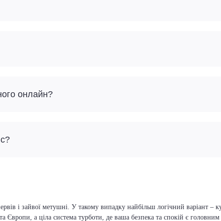
ного онлайн?
йс?
ервів і зайвої метушні. У такому випадку найбільш логічний варіант – к
та Європи, а ціла система турботи, де ваша безпека та спокій є головни