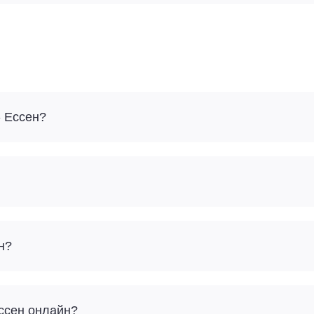
- Ессен?
н?
Ессен онлайн?