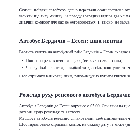
Сучасні поїздки автобусом давно перестали асоціюватися з вто
заснути під тиху музику. За погоду всередині відповідає кліма
дитячий комфорт для нас не обговорюється. І, звісно, не забу
Автобус Бердичів – Ессен: ціна квитка
Вартість квитка на автобусний рейс Бердичів – Ессен складає в
Попит на рейс в певний період (високий сезон, свята).
Час купівлі – квитки, придбані заздалегідь, коштують зна
Щоб отримати найкращі ціни, рекомендуємо купити квиток заз
Розклад руху рейсового автобуса Бердичів
Автобус з Бердичів до Ессен вирушає о 07:00. Оскільки на ць
деталей щодо розкладу та вартості.
Маршрут автобусів ретельно спланований, щоб мінімізувати ча
Щоб гарантовано отримати квиток на бажану дату та місце (на