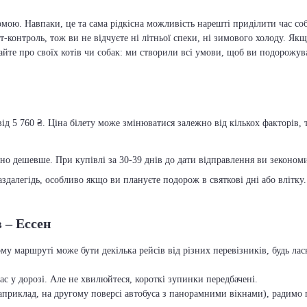
мою. Навпаки, це та сама рідкісна можливість нарешті приділити час соб
т-контроль, тож ви не відчуєте ні літньої спеки, ні зимового холоду. Якщ
вайте про своїх котів чи собак: ми створили всі умови, щоб ви подорожув
ід 5 760 ₴. Ціна білету може змінюватися залежно від кількох факторів, 
чно дешевше. При купівлі за 30-39 днів до дати відправлення ви зекономит
далегідь, особливо якщо ви плануєте подорож в святкові дні або влітку.
 – Ессен
ому маршруті може бути декілька рейсів від різних перевізників, будь л
с у дорозі. Але не хвилюйтеся, короткі зупинки передбачені.
приклад, на другому поверсі автобуса з панорамними вікнами), радимо п