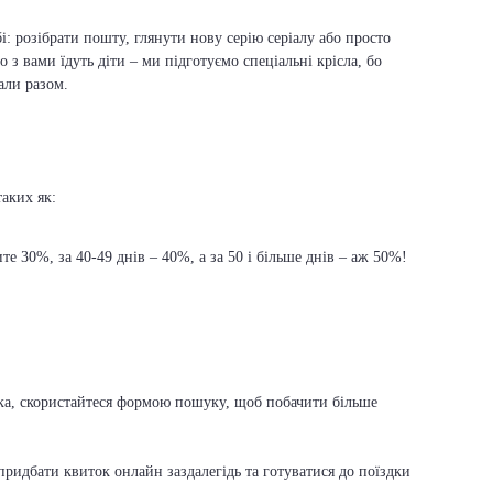
і: розібрати пошту, глянути нову серію серіалу або просто
о з вами їдуть діти – ми підготуємо спеціальні крісла, бо
али разом.
таких як:
е 30%, за 40-49 днів – 40%, а за 50 і більше днів – аж 50%!
аска, скористайтеся формою пошуку, щоб побачити більше
ридбати квиток онлайн заздалегідь та готуватися до поїздки