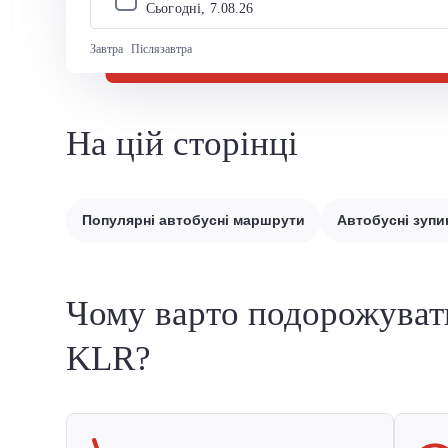
Сьогодні, 
7
.
08
.
26
Завтра
Післязавтра
На цій сторінці
Популярні автобусні маршрути
Автобусні зупи
Чому варто подорожуват
KLR?