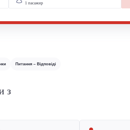
нки
Питання – Відповіді
и з