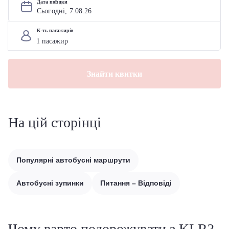
Дата поїздки
Сьогодні, 
7
.
08
.
26
К-ть пасажирів
Знайти квитки
На цій сторінці
Популярні автобусні маршрути
Автобусні зупинки
Питання – Відповіді
Чому варто подорожувати з KLR?