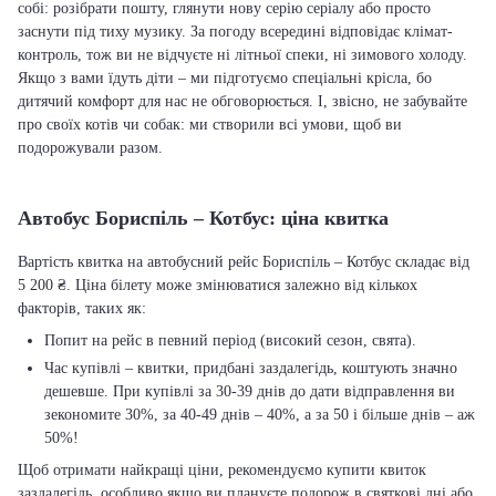
собі: розібрати пошту, глянути нову серію серіалу або просто
заснути під тиху музику. За погоду всередині відповідає клімат-
контроль, тож ви не відчуєте ні літньої спеки, ні зимового холоду.
Якщо з вами їдуть діти – ми підготуємо спеціальні крісла, бо
дитячий комфорт для нас не обговорюється. І, звісно, не забувайте
про своїх котів чи собак: ми створили всі умови, щоб ви
подорожували разом.
Автобус Бориспіль – Котбус: ціна квитка
Вартість квитка на автобусний рейс Бориспіль – Котбус складає від
5 200 ₴. Ціна білету може змінюватися залежно від кількох
факторів, таких як:
Попит на рейс в певний період (високий сезон, свята).
Час купівлі – квитки, придбані заздалегідь, коштують значно
дешевше. При купівлі за 30-39 днів до дати відправлення ви
зекономите 30%, за 40-49 днів – 40%, а за 50 і більше днів – аж
50%!
Щоб отримати найкращі ціни, рекомендуємо купити квиток
заздалегідь, особливо якщо ви плануєте подорож в святкові дні або