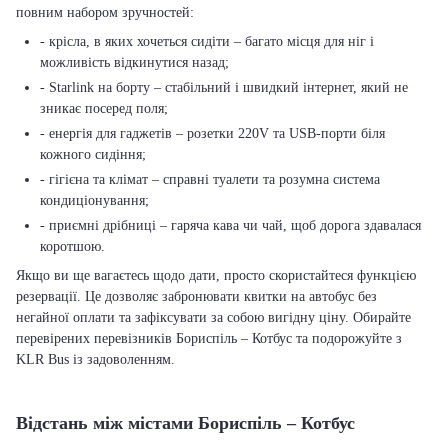
повним набором зручностей:
- крісла, в яких хочеться сидіти – багато місця для ніг і
можливість відкинутися назад;
- Starlink на борту – стабільний і швидкий інтернет, який не
зникає посеред поля;
- енергія для гаджетів – розетки 220V та USB-порти біля
кожного сидіння;
- гігієна та клімат – справні туалети та розумна система
кондиціонування;
- приємні дрібниці – гаряча кава чи чай, щоб дорога здавалася
коротшою.
Якщо ви ще вагаєтесь щодо дати, просто скористайтеся функцією
резервації. Це дозволяє забронювати квитки на автобус без
негайної оплати та зафіксувати за собою вигідну ціну. Обирайте
перевірених перевізників Бориспіль – Котбус та подорожуйте з
KLR Bus із задоволенням.
Відстань між містами Бориспіль – Котбус