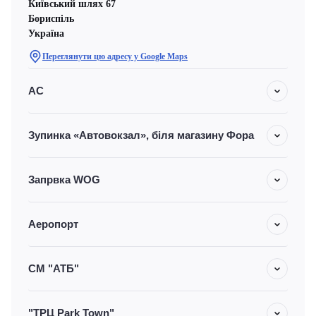
Київський шлях 67
Бориспіль
Україна
Переглянути цю адресу у Google Maps
АС
Зупинка «Автовокзал», біля магазину Фора
Запрвка WOG
Аеропорт
СМ "АТБ"
"ТРЦ Park Town"