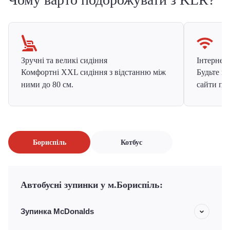
Зручні та великі сидіння
Інтернет в
Комфортні XXL сидіння з відстанню між
Будьте на
ними до 80 см.
сайти про
Бориспіль
Котбус
Автобусні зупинки у м.Бориспіль:
Зупинка McDonalds