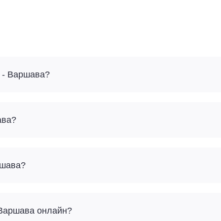
ь - Варшава?
ава?
ршава?
– Варшава онлайн?