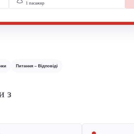
нки
Питання – Відповіді
и з