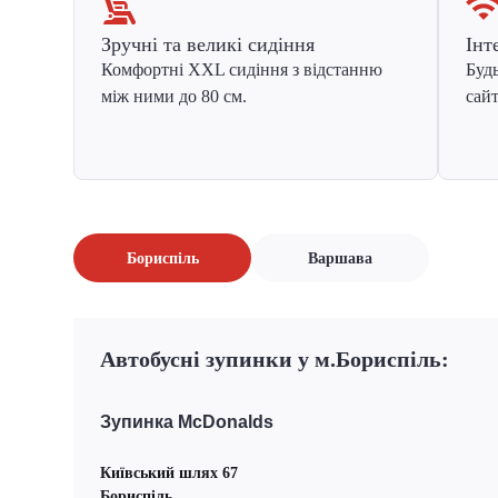
Зручні та великі сидіння
Інт
Комфортні XXL сидіння з відстанню
Будь
між ними до 80 см.
сайт
Бориспіль
Варшава
Автобусні зупинки у м.Бориспіль:
Зупинка McDonalds
Київський шлях 67
Бориспіль