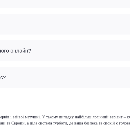
ного онлайн?
йс?
ервів і зайвої метушні. У такому випадку найбільш логічний варіант – к
їни та Європи, а ціла система турботи, де ваша безпека та спокій є голо