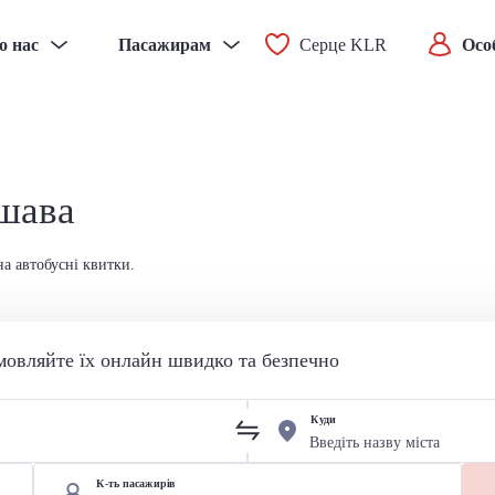
о нас
Пасажирам
Серце KLR
Осо
ршава
на автобусні квитки.
мовляйте їх онлайн швидко та безпечно
Куди
К-ть пасажирів