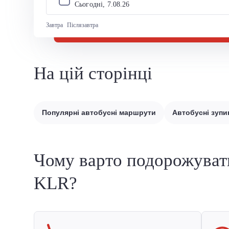
Сьогодні, 
7
.
08
.
26
Завтра
Післязавтра
На цій сторінці
Популярні автобусні маршрути
Автобусні зупи
Чому варто подорожуват
KLR?