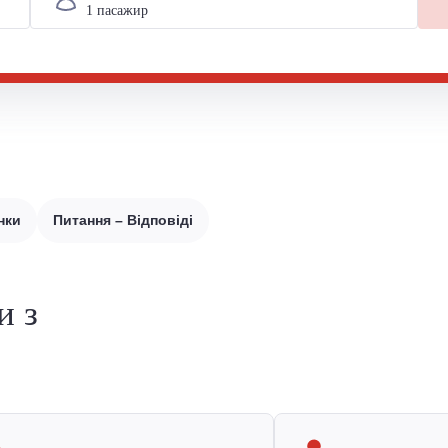
нки
Питання – Відповіді
и з