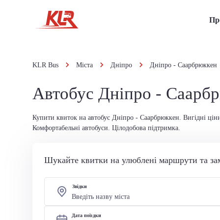
Пр
KLR Bus
Міста
Дніпро
Дніпро - Саарбрюккен
Автобус Дніпро - Саарб
Купити квиток на автобус Дніпро - Саарбрюккен. Вигідні ціни
Комфортабельні автобуси. Цілодобова підтримка.
Шукайте квитки на улюблені маршрути та за
Звідки
Дата поїздки