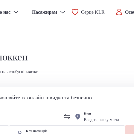
о нас
Пасажирам
Серце KLR
Осо
рюккен
 на автобусні квитки.
мовляйте їх онлайн швидко та безпечно
Куди
К-ть пасажирів