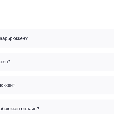
 Саарбрюккен?
ккен?
рюккен?
аарбрюккен онлайн?