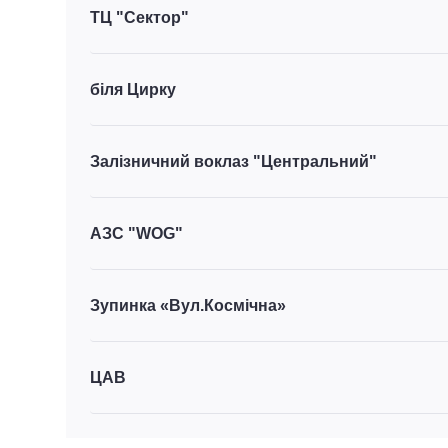
ТЦ "Сектор"
біля Цирку
Залізничний воклаз "Центральний"
АЗС "WOG"
Зупинка «Вул.Космічна»
ЦАВ