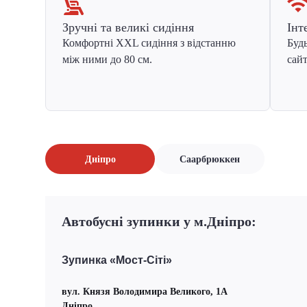
Зручні та великі сидіння
Інт
Комфортні XXL сидіння з відстанню
Будь
між ними до 80 см.
сайт
Дніпро
Саарбрюккен
Автобусні зупинки у м.Дніпро:
Зупинка «Мост-Сіті»
вул. Князя Володимира Великого, 1А
Дніпро