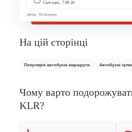
Сьогодні, 
7
.
08
.
26
Завтра
Післязавтра
На цій сторінці
Популярні автобусні маршрути
Автобусні зупи
Чому варто подорожуват
KLR?