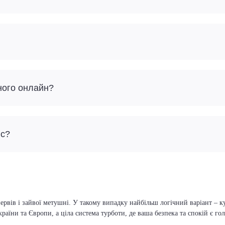
ного онлайн?
йс?
ервів і зайвої метушні. У такому випадку найбільш логічний варіант – 
країни та Європи, а ціла система турботи, де ваша безпека та спокій є г