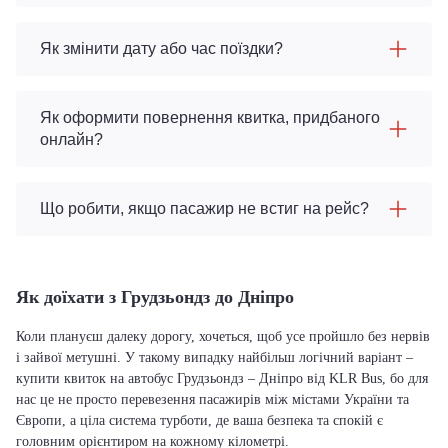
Як змінити дату або час поїздки?
Як оформити повернення квитка, придбаного
онлайн?
Що робити, якщо пасажир не встиг на рейс?
Як доїхати з Грудзьондз до Дніпро
Коли плануєш далеку дорогу, хочеться, щоб усе пройшло без нервів
і зайвої метушні. У такому випадку найбільш логічний варіант –
купити квиток на автобус Грудзьондз – Дніпро від KLR Bus, бо для
нас це не просто перевезення пасажирів між містами України та
Європи, а ціла система турботи, де ваша безпека та спокій є
головним орієнтиром на кожному кілометрі.