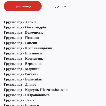
Грудзьондз
Дніпро
Грудзьондз - Харків
Грудзьондз - Олександрія
Грудзьондз - Волочиськ
Грудзьондз - Полонне
Грудзьондз - Гайсин
Грудзьондз - Кропивницький
Грудзьондз - Близнюки
Грудзьондз - Кременець
Грудзьондз - Верховина
Грудзьондз - Моршин
Грудзьондз - Рогатин
Грудзьондз - Бориспіль
Грудзьондз - Дніпро
Грудзьондз - Корсунь-Шевченківський
Грудзьондз - Петропавлівка
Грудзьондз - Львів
Грудзьондз - Бутенки