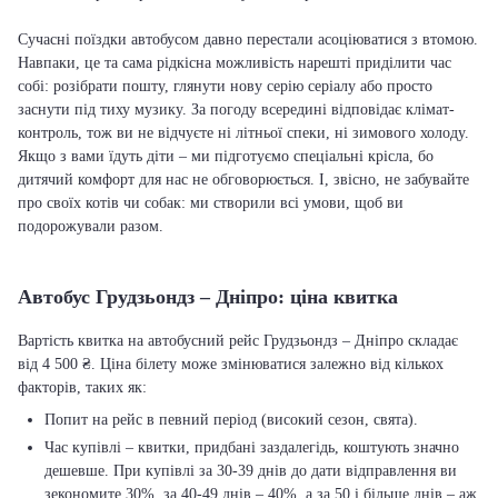
Сучасні поїздки автобусом давно перестали асоціюватися з втомою.
Навпаки, це та сама рідкісна можливість нарешті приділити час
собі: розібрати пошту, глянути нову серію серіалу або просто
заснути під тиху музику. За погоду всередині відповідає клімат-
контроль, тож ви не відчуєте ні літньої спеки, ні зимового холоду.
Якщо з вами їдуть діти – ми підготуємо спеціальні крісла, бо
дитячий комфорт для нас не обговорюється. І, звісно, не забувайте
про своїх котів чи собак: ми створили всі умови, щоб ви
подорожували разом.
Автобус Грудзьондз – Дніпро: ціна квитка
Вартість квитка на автобусний рейс Грудзьондз – Дніпро складає
від 4 500 ₴. Ціна білету може змінюватися залежно від кількох
факторів, таких як:
Попит на рейс в певний період (високий сезон, свята).
Час купівлі – квитки, придбані заздалегідь, коштують значно
дешевше. При купівлі за 30-39 днів до дати відправлення ви
зекономите 30%, за 40-49 днів – 40%, а за 50 і більше днів – аж