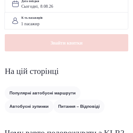
Дата поїздки
Сьогодні, 
8
.
08
.
26
К-ть пасажирів
Знайти квитки
На цій сторінці
Популярні автобусні маршрути
Автобусні зупинки
Питання – Відповіді
Чому варто подорожувати з KLR?