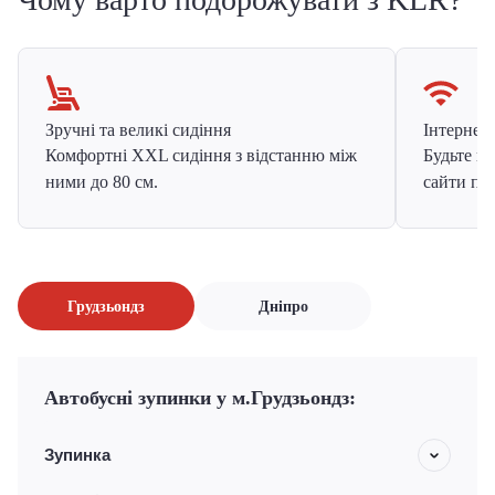
Зручні та великі сидіння
Інтернет в
Комфортні XXL сидіння з відстанню між
Будьте на
ними до 80 см.
сайти про
Грудзьондз
Дніпро
Автобусні зупинки у м.Грудзьондз:
Зупинка