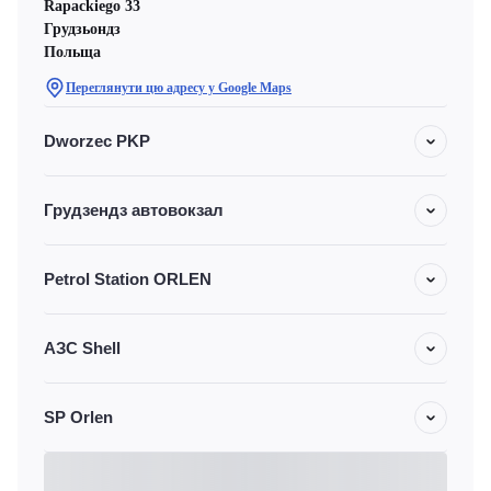
Rapackiego 33
Грудзьондз
Польща
Переглянути цю адресу у Google Maps
Dworzec PKP
Грудзендз автовокзал
Petrol Station ORLEN
АЗС Shell
SP Orlen