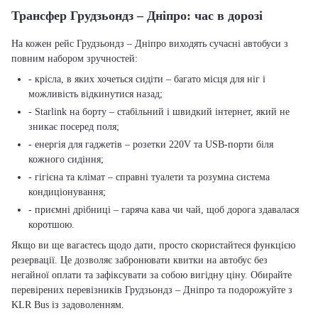
Трансфер Грудзьондз – Дніпро: час в дорозі
На кожен рейс Грудзьондз – Дніпро виходять сучасні автобуси з
повним набором зручностей:
- крісла, в яких хочеться сидіти – багато місця для ніг і
можливість відкинутися назад;
- Starlink на борту – стабільний і швидкий інтернет, який не
зникає посеред поля;
- енергія для гаджетів – розетки 220V та USB-порти біля
кожного сидіння;
- гігієна та клімат – справні туалети та розумна система
кондиціонування;
- приємні дрібниці – гаряча кава чи чай, щоб дорога здавалася
коротшою.
Якщо ви ще вагаєтесь щодо дати, просто скористайтеся функцією
резервації. Це дозволяє забронювати квитки на автобус без
негайної оплати та зафіксувати за собою вигідну ціну. Обирайте
перевірених перевізників Грудзьондз – Дніпро та подорожуйте з
KLR Bus із задоволенням.