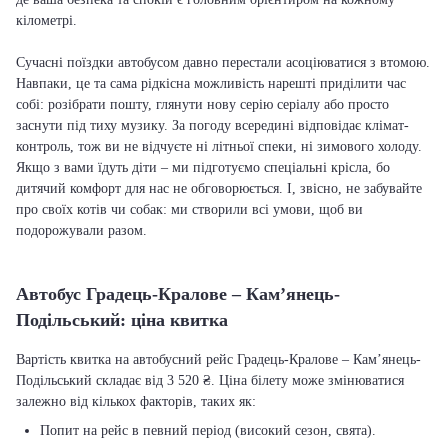
кілометрі.
Сучасні поїздки автобусом давно перестали асоціюватися з втомою.
Навпаки, це та сама рідкісна можливість нарешті приділити час
собі: розібрати пошту, глянути нову серію серіалу або просто
заснути під тиху музику. За погоду всередині відповідає клімат-
контроль, тож ви не відчуєте ні літньої спеки, ні зимового холоду.
Якщо з вами їдуть діти – ми підготуємо спеціальні крісла, бо
дитячий комфорт для нас не обговорюється. І, звісно, не забувайте
про своїх котів чи собак: ми створили всі умови, щоб ви
подорожували разом.
Автобус Градець-Кралове – Кам’янець-
Подільський: ціна квитка
Вартість квитка на автобусний рейс Градець-Кралове – Кам’янець-
Подільський складає від 3 520 ₴. Ціна білету може змінюватися
залежно від кількох факторів, таких як:
Попит на рейс в певний період (високий сезон, свята).