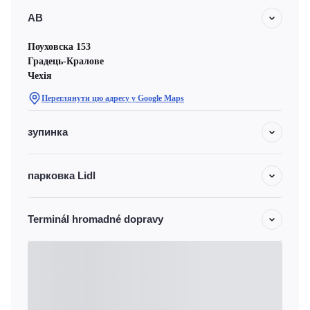
АВ
Поуховска 153
Градець-Кралове
Чехiя
Переглянути цю адресу у Google Maps
зупинка
парковка Lidl
Terminál hromadné dopravy