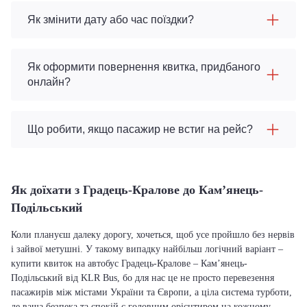
Як змінити дату або час поїздки?
Як оформити повернення квитка, придбаного
онлайн?
Що робити, якщо пасажир не встиг на рейс?
Як доїхати з Градець-Кралове до Кам’янець-
Подільський
Коли плануєш далеку дорогу, хочеться, щоб усе пройшло без нервів
і зайвої метушні. У такому випадку найбільш логічний варіант –
купити квиток на автобус Градець-Кралове – Кам’янець-
Подільський від KLR Bus, бо для нас це не просто перевезення
пасажирів між містами України та Європи, а ціла система турботи,
де ваша безпека та спокій є головним орієнтиром на кожному