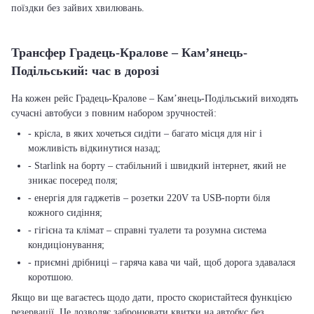
поїздки без зайвих хвилювань.
Трансфер Градець-Кралове – Кам’янець-
Подільський: час в дорозі
На кожен рейс Градець-Кралове – Кам’янець-Подільський виходять
сучасні автобуси з повним набором зручностей:
- крісла, в яких хочеться сидіти – багато місця для ніг і
можливість відкинутися назад;
- Starlink на борту – стабільний і швидкий інтернет, який не
зникає посеред поля;
- енергія для гаджетів – розетки 220V та USB-порти біля
кожного сидіння;
- гігієна та клімат – справні туалети та розумна система
кондиціонування;
- приємні дрібниці – гаряча кава чи чай, щоб дорога здавалася
коротшою.
Якщо ви ще вагаєтесь щодо дати, просто скористайтеся функцією
резервації. Це дозволяє забронювати квитки на автобус без