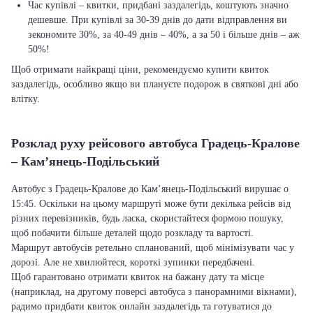
Час купівлі – квитки, придбані заздалегідь, коштують значно
дешевше. При купівлі за 30-39 днів до дати відправлення ви
зекономите 30%, за 40-49 днів – 40%, а за 50 і більше днів – аж
50%!
Щоб отримати найкращі ціни, рекомендуємо купити квиток
заздалегідь, особливо якщо ви плануєте подорож в святкові дні або
влітку.
Розклад руху рейсового автобуса Градець-Кралове
– Кам’янець-Подільський
Автобус з Градець-Кралове до Кам’янець-Подільський вирушає о
15:45. Оскільки на цьому маршруті може бути декілька рейсів від
різних перевізників, будь ласка, скористайтеся формою пошуку,
щоб побачити більше деталей щодо розкладу та вартості.
Маршрут автобусів ретельно спланований, щоб мінімізувати час у
дорозі. Але не хвилюйтеся, короткі зупинки передбачені.
Щоб гарантовано отримати квиток на бажану дату та місце
(наприклад, на другому поверсі автобуса з панорамними вікнами),
радимо придбати квиток онлайн заздалегідь та готуватися до