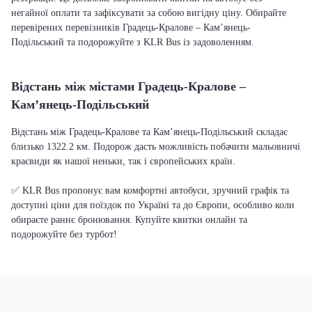
негайної оплати та зафіксувати за собою вигідну ціну. Обирайте
перевірених перевізників Градець-Кралове – Кам’янець-
Подільський та подорожуйте з KLR Bus із задоволенням.
Відстань між містами Градець-Кралове –
Кам’янець-Подільський
Відстань між Градець-Кралове та Кам’янець-Подільський складає
близько 1322.2 км. Подорож дасть можливість побачити мальовничі
краєвиди як нашої неньки, так і європейських країн.
✅ KLR Bus пропонує вам комфортні автобуси, зручний графік та
доступні ціни для поїздок по Україні та до Європи, особливо коли
обираєте раннє бронювання. Купуйте квитки онлайн та
подорожуйте без турбот!