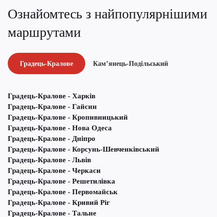
Ознайомтесь з найпопулярнішими
маршрутами
Градець-Кралове
Кам’янець-Подільський
Градець-Кралове - Харків
Градець-Кралове - Гайсин
Градець-Кралове - Кропивницький
Градець-Кралове - Нова Одеса
Градець-Кралове - Дніпро
Градець-Кралове - Корсунь-Шевченківський
Градець-Кралове - Львів
Градець-Кралове - Черкаси
Градець-Кралове - Решетилівка
Градець-Кралове - Первомайськ
Градець-Кралове - Кривий Ріг
Градець-Кралове - Тальне