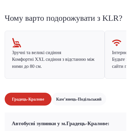
Чому варто подорожувати з KLR?
Зручні та великі сидіння
Інтернет в
Комфортні XXL сидіння з відстанню між
Будьте на
ними до 80 см.
сайти про
Градець-Кралове
Кам’янець-Подільський
Автобусні зупинки у м.Градець-Кралове: