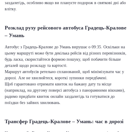
заздалегідь, особливо якщо ви плануєте подорож в святкові дні або
влітку.
Розклад руху рейсового автобуса Градець-Кралове
– Умань
Автобус з Градець-Кралове до Умань вирушає о 09:35. Оскільки на
цьому маршруті може бути декілька рейсів від різних перевізників,
будь ласка, скористайтеся формою пошуку, щоб побачити більше
деталей щодо розкладу та вартості.
Маршрут автобусів ретельно спланований, щоб мінімізувати час у
дорозі. Але не хвилюйтеся, короткі зупинки передбачені.
Щоб гарантовано отримати квиток на бажану дату та місце
(наприклад, на другому поверсі автобуса з панорамними вікнами),
радимо придбати квиток онлайн заздалегідь та готуватися до
поїздки без зайвих хвилювань.
Трансфер Градець-Кралове – Умань: час в дорозі