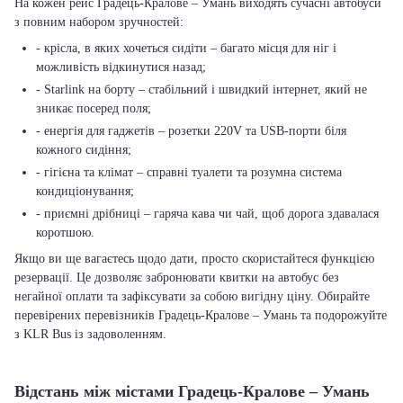
На кожен рейс Градець-Кралове – Умань виходять сучасні автобуси
з повним набором зручностей:
- крісла, в яких хочеться сидіти – багато місця для ніг і
можливість відкинутися назад;
- Starlink на борту – стабільний і швидкий інтернет, який не
зникає посеред поля;
- енергія для гаджетів – розетки 220V та USB-порти біля
кожного сидіння;
- гігієна та клімат – справні туалети та розумна система
кондиціонування;
- приємні дрібниці – гаряча кава чи чай, щоб дорога здавалася
коротшою.
Якщо ви ще вагаєтесь щодо дати, просто скористайтеся функцією
резервації. Це дозволяє забронювати квитки на автобус без
негайної оплати та зафіксувати за собою вигідну ціну. Обирайте
перевірених перевізників Градець-Кралове – Умань та подорожуйте
з KLR Bus із задоволенням.
Відстань між містами Градець-Кралове – Умань