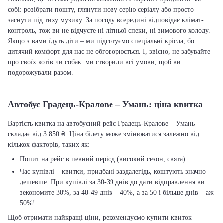
собі: розібрати пошту, глянути нову серію серіалу або просто
заснути під тиху музику. За погоду всередині відповідає клімат-
контроль, тож ви не відчуєте ні літньої спеки, ні зимового холоду.
Якщо з вами їдуть діти – ми підготуємо спеціальні крісла, бо
дитячий комфорт для нас не обговорюється. І, звісно, не забувайте
про своїх котів чи собак: ми створили всі умови, щоб ви
подорожували разом.
Автобус Градець-Кралове – Умань: ціна квитка
Вартість квитка на автобусний рейс Градець-Кралове – Умань
складає від 3 850 ₴. Ціна білету може змінюватися залежно від
кількох факторів, таких як:
Попит на рейс в певний період (високий сезон, свята).
Час купівлі – квитки, придбані заздалегідь, коштують значно
дешевше. При купівлі за 30-39 днів до дати відправлення ви
зекономите 30%, за 40-49 днів – 40%, а за 50 і більше днів – аж
50%!
Щоб отримати найкращі ціни, рекомендуємо купити квиток