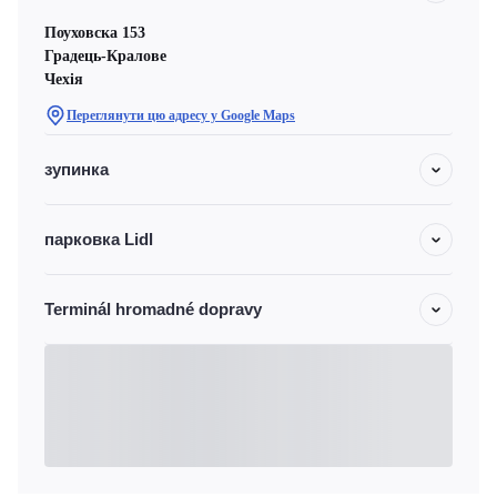
Поуховска 153
Градець-Кралове
Чехiя
Переглянути цю адресу у Google Maps
зупинка
парковка Lidl
Terminál hromadné dopravy