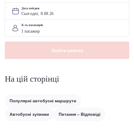
Дата поїздки
Сьогодні, 
8
.
08
.
26
К-ть пасажирів
Знайти квитки
На цій сторінці
Популярні автобусні маршрути
Автобусні зупинки
Питання – Відповіді