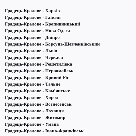
Градець-Кралове - Харків
Градець-Кралове - Гайсин
Градець-Кралове - Кропивницький
Градець-Кралове - Нова Одеса
Градець-Кралове - Дніпро
Градець-Кралове - Корсунь-Шевченківський
Градець-Кралове - Львів
Градець-Кралове - Черкаси
Градець-Кралове - Решетилівка
Градець-Кралове - Первомайськ
Градець-Кралове - Кривий Ріг
Градець-Кралове - Тальне
Градець-Кралове - Кам’янське
Градець-Кралове - Хорол
Градець-Кралове - Вознесенськ
Градець-Кралове - Лохвиця
Градець-Кралове - Житомир
Градець-Кралове - Умань
Градець-Кралове - Івано-Франківськ