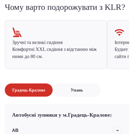
Чому варто подорожувати з KLR?
Зручні та великі сидіння
Інтернет в
Комфортні XXL сидіння з відстанню між
Будьте на
ними до 80 см.
сайти про
Градець-Кралове
Умань
Автобусні зупинки у м.Градець-Кралове:
АВ