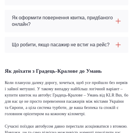
Як оформити повернення квитка, придбаного
онлайн?
Що робити, якщо пасажир не встиг на рейс?
Як доїхати з Градець-Кралове до Умань
Коли плануєш далеку дорогу, хочеться, щоб усе пройшло без нервів
і зайвої метушні. У такому випадку найбільш логічний варіант –
купити квиток на автобус Градець-Кралове – Умань від KLR Bus, бо
для нас це не просто перевезення пасажирів між містами України
та Європи, а ціла система турботи, де ваша безпека та спокій є
головним орієнтиром на кожному кілометрі.
Сучасні поїздки автобусом давно перестали асоціюватися з втомою.
Навпаки, це та сама рідкісна можливість нарешті приділити час