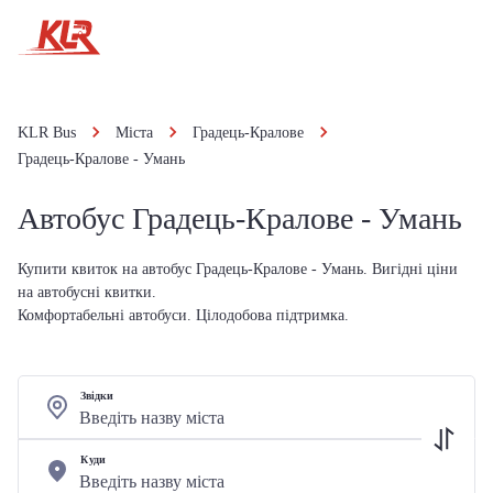
KLR Bus
Міста
Градець-Кралове
Градець-Кралове - Умань
Автобус Градець-Кралове - Умань
Купити квиток на автобус Градець-Кралове - Умань. Вигідні ціни
на автобусні квитки.
Комфортабельні автобуси. Цілодобова підтримка.
Звідки
Куди