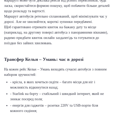
маршруті може бути декілька рейсів від різних перевізників, будь
ласка, скористайтеся формою пошуку, щоб побачити більше деталей
щодо розкладу та вартості.
Маршрут автобусів ретельно спланований, щоб мінімізувати час у
дорозі. Але не хвилюйтеся, короткі зупинки передбачені.
Щоб гарантовано отримати квиток на бажану дату та місце
(наприклад, на другому поверсі автобуса з панорамними вікнами),
радимо придбати квиток онлайн заздалегідь та готуватися до
поїздки без зайвих хвилювань.
Трансфер Кельн – Умань: час в дорозі
На кожен рейс Кельн – Умань виходять сучасні автобуси з повним
набором зручностей:
- крісла, в яких хочеться сидіти – багато місця для ніг і
можливість відкинутися назад;
- Starlink на борту – стабільний і швидкий інтернет, який не
зникає посеред поля;
- енергія для гаджетів – розетки 220V та USB-порти біля
кожного сидіння;