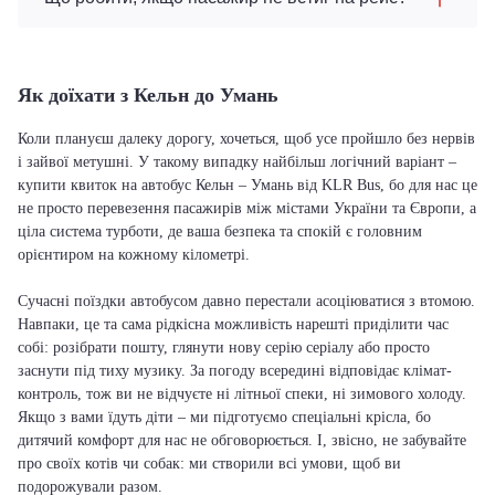
Як доїхати з Кельн до Умань
Коли плануєш далеку дорогу, хочеться, щоб усе пройшло без нервів
і зайвої метушні. У такому випадку найбільш логічний варіант –
купити квиток на автобус Кельн – Умань від KLR Bus, бо для нас це
не просто перевезення пасажирів між містами України та Європи, а
ціла система турботи, де ваша безпека та спокій є головним
орієнтиром на кожному кілометрі.
Сучасні поїздки автобусом давно перестали асоціюватися з втомою.
Навпаки, це та сама рідкісна можливість нарешті приділити час
собі: розібрати пошту, глянути нову серію серіалу або просто
заснути під тиху музику. За погоду всередині відповідає клімат-
контроль, тож ви не відчуєте ні літньої спеки, ні зимового холоду.
Якщо з вами їдуть діти – ми підготуємо спеціальні крісла, бо
дитячий комфорт для нас не обговорюється. І, звісно, не забувайте
про своїх котів чи собак: ми створили всі умови, щоб ви
подорожували разом.