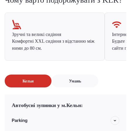
Зручні та великі сидіння
Інтернет в
Комфортні XXL сидіння з відстанню між
Будьте на
ними до 80 см.
сайти про
Кельн
Умань
Автобусні зупинки у м.Кельн:
Parking