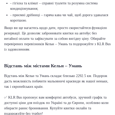
- гігієна та клімат – справні туалети та розумна система
кондиціонування;
- приємні дрібниці – гаряча кава чи чай, щоб дорога здавалася
коротшою.
Якщо ви ще вагаєтесь щодо дати, просто скористайтеся функцією
резервації. Це дозволяє забронювати квитки на автобус без
негайної оплати та зафіксувати за собою вигідну ціну. Обирайте
перевірених перевізників Кельн – Умань та подорожуйте з KLR Bus
із задоволенням.
Відстань між містами Кельн – Умань
Відстань між Кельн та Умань складає близько 2292.5 км. Подорож
дасть можливість побачити мальовничі краєвиди як нашої неньки,
так і європейських країн.
✅ KLR Bus пропонує вам комфортні автобуси, зручний графік та
доступні ціни для поїздок по Україні та до Європи, особливо коли
обираєте раннє бронювання. Купуйте квитки онлайн та
подорожуйте без турбот!