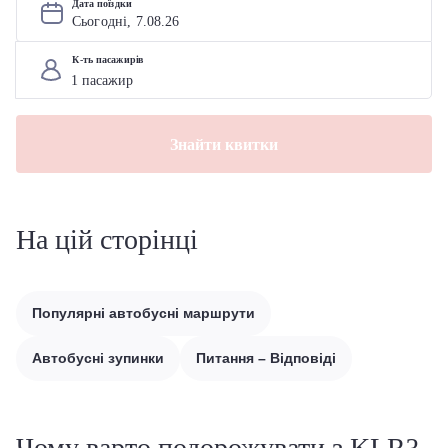
Дата поїздки
Сьогодні, 
7
.
08
.
26
К-ть пасажирів
Знайти квитки
На цій сторінці
Популярні автобусні маршрути
Автобусні зупинки
Питання – Відповіді
Чому варто подорожувати з KLR?