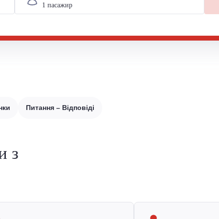
нки
Питання – Відповіді
и з