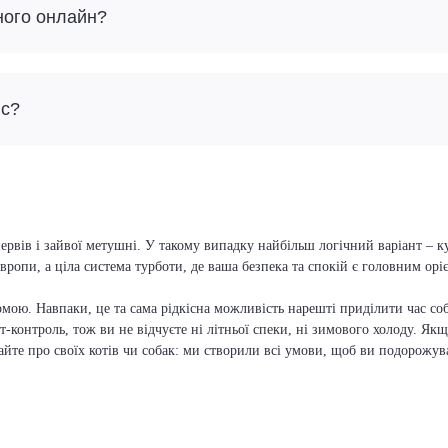
ного онлайн?
йс?
ервів і зайвої метушні. У такому випадку найбільш логічний варіант – к
вропи, а ціла система турботи, де ваша безпека та спокій є головним ор
мою. Навпаки, це та сама рідкісна можливість нарешті приділити час соб
т-контроль, тож ви не відчуєте ні літньої спеки, ні зимового холоду. Якщ
вайте про своїх котів чи собак: ми створили всі умови, щоб ви подорожув