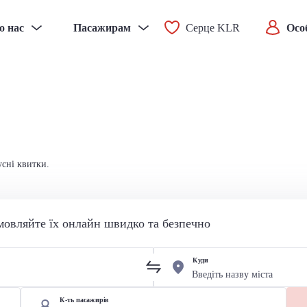
о нас
Пасажирам
Серце KLR
Осо
усні квитки.
мовляйте їх онлайн швидко та безпечно
Куди
К-ть пасажирів