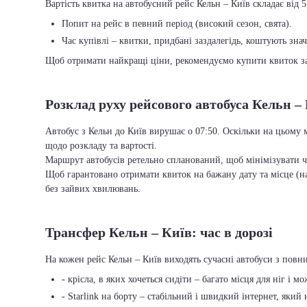
Вартість квитка на автобусний рейс Кельн – Київ складає від 5
Попит на рейс в певний період (високий сезон, свята).
Час купівлі – квитки, придбані заздалегідь, коштують зна
Щоб отримати найкращі ціни, рекомендуємо купити квиток заз
Розклад руху рейсового автобуса Кельн –
Автобус з Кельн до Київ вирушає о 07:50. Оскільки на цьому 
щодо розкладу та вартості.
Маршрут автобусів ретельно спланований, щоб мінімізувати ча
Щоб гарантовано отримати квиток на бажану дату та місце (на
без зайвих хвилювань.
Трансфер Кельн – Київ: час в дорозі
На кожен рейс Кельн – Київ виходять сучасні автобуси з повн
- крісла, в яких хочеться сидіти – багато місця для ніг і м
- Starlink на борту – стабільний і швидкий інтернет, який