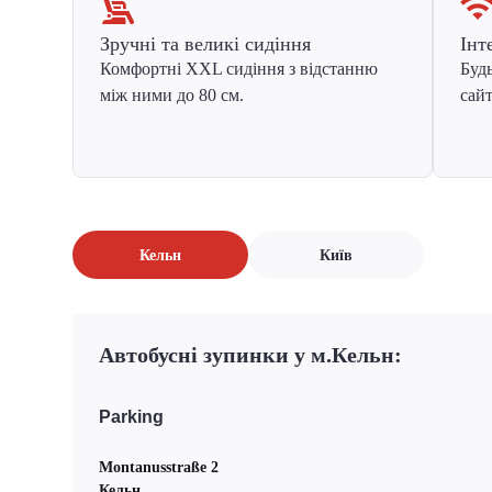
Зручні та великі сидіння
Інт
Комфортні XXL сидіння з відстанню
Будь
між ними до 80 см.
сайт
Кельн
Київ
Автобусні зупинки у м.Кельн:
Parking
Montanusstraße 2
Кельн