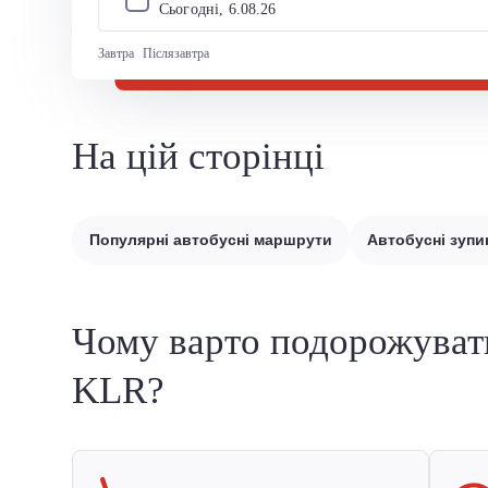
Сьогодні, 
6
.
08
.
26
Завтра
Післязавтра
На цій сторінці
Популярні автобусні маршрути
Автобусні зупи
Чому варто подорожуват
KLR?