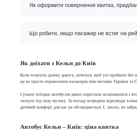
Як оформити повернення квитка, придба
Що робити, якщо пасажир не встиг на ре
Як доїхати з Кельн до Київ
Коли плануєш далеку дорогу, хочеться, щоб усе пройшло без н
це не просто перевезення пасажирів між містами України та Є
Сучасні поїздки автобусом давно перестали асоціюватися з вто
заснути під тиху музику. За погоду всередині відповідає кліма
дитячий комфорт для нас не обговорюється. І, звісно, не забу
Автобус Кельн – Київ: ціна квитка