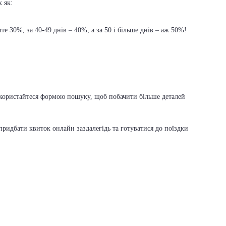
х як:
е 30%, за 40-49 днів – 40%, а за 50 і більше днів – аж 50%!
, скористайтеся формою пошуку, щоб побачити більше деталей
ридбати квиток онлайн заздалегідь та готуватися до поїздки