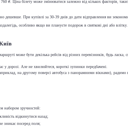
 760 ₴. Ціна білету може змінюватися залежно від кількох факторів, таки
чно дешевше. При купівлі за 30-39 днів до дати відправлення ви зекономит
далегідь, особливо якщо ви плануєте подорож в святкові дні або влітку.
 Київ
маршруті може бути декілька рейсів від різних перевізників, будь ласка
с у дорозі. Але не хвилюйтеся, короткі зупинки передбачені.
приклад, на другому поверсі автобуса з панорамними вікнами), радимо п
им набором зручностей:
ожливість відкинутися назад;
 не зникає посеред поля;