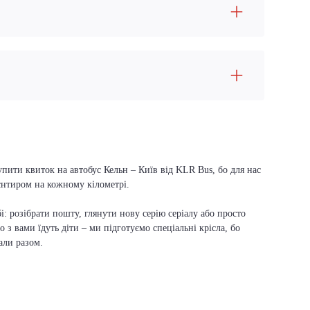
упити квиток на автобус Кельн – Київ від KLR Bus, бо для нас
ієнтиром на кожному кілометрі.
і: розібрати пошту, глянути нову серію серіалу або просто
о з вами їдуть діти – ми підготуємо спеціальні крісла, бо
али разом.