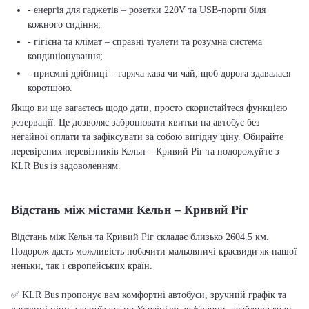
- енергія для гаджетів – розетки 220V та USB-порти біля
кожного сидіння;
- гігієна та клімат – справні туалети та розумна система
кондиціонування;
- приємні дрібниці – гаряча кава чи чай, щоб дорога здавалася
коротшою.
Якщо ви ще вагаєтесь щодо дати, просто скористайтеся функцією
резервації. Це дозволяє забронювати квитки на автобус без
негайної оплати та зафіксувати за собою вигідну ціну. Обирайте
перевірених перевізників Кельн – Кривий Ріг та подорожуйте з
KLR Bus із задоволенням.
Відстань між містами Кельн – Кривий Ріг
Відстань між Кельн та Кривий Ріг складає близько 2604.5 км.
Подорож дасть можливість побачити мальовничі краєвиди як нашої
неньки, так і європейських країн.
✅ KLR Bus пропонує вам комфортні автобуси, зручний графік та