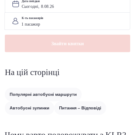
Дата поїздки
Сьогодні, 
8
.
08
.
26
К-ть пасажирів
Знайти квитки
На цій сторінці
Популярні автобусні маршрути
Автобусні зупинки
Питання – Відповіді
Чому варто подорожувати з KLR?