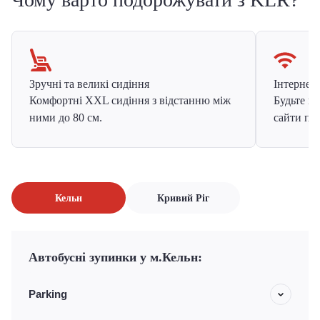
Зручні та великі сидіння
Інтернет в
Комфортні XXL сидіння з відстанню між
Будьте на
ними до 80 см.
сайти про
Кельн
Кривий Ріг
Автобусні зупинки у м.Кельн:
Parking