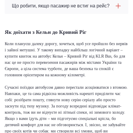
Що робити, якщо пасажир не встиг на рейс?
Як доїхати з Кельн до Кривий Ріг
Коли плануєш далеку дорогу, хочеться, щоб усе пройшло без нервів
і зайвої метушні. У такому випадку найбільш логічний варіант –
купити квиток на автобус Кельн – Кривий Ріг від KLR Bus, бо для
нас це не просто перевезення пасажирів між містами України та
Європи, а ціла система турботи, де ваша безпека та спокій є
головним орієнтиром на кожному кілометрі.
Сучасні поїздки автобусом давно перестали асоціюватися з втомою.
Навпаки, це та сама рідкісна можливість нарешті приділити час
собі: розібрати пошту, глянути нову серію серіалу або просто
заснути під тиху музику. За погоду всередині відповідає клімат-
контроль, тож ви не відчуєте ні літньої спеки, ні зимового холоду.
Якщо з вами їдуть діти – ми підготуємо спеціальні крісла, бо
дитячий комфорт для нас не обговорюється. І, звісно, не забувайте
про своїх котів чи собак: ми створили всі умови, щоб ви