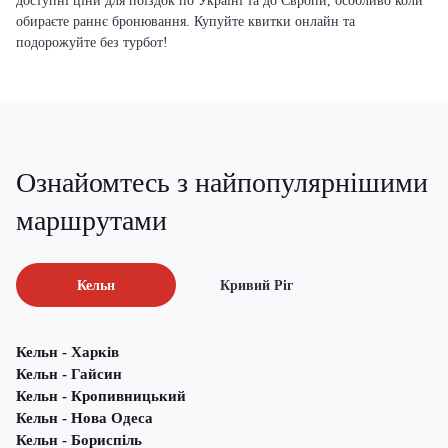
доступні ціни для поїздок по Україні та до Європи, особливо коли
обираєте раннє бронювання. Купуйте квитки онлайн та
подорожуйте без турбот!
Ознайомтесь з найпопулярнішими
маршрутами
Кельн
Кривий Ріг
Кельн - Харків
Кельн - Гайсин
Кельн - Кропивницький
Кельн - Нова Одеса
Кельн - Бориспіль