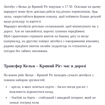
Автобус з Кельн до Кривий Ріг вирушає о 17:50. Оскільки на цьому
маршруті може бути декілька рейсів від різних перевізників, будь
ласка, скористайтеся формою пошуку, щоб побачити більше деталей
щодо розкладу та вартості.
Маршрут автобусів ретельно спланований, щоб мінімізувати час у
дорозі. Але не хвилюйтеся, короткі зупинки передбачені.
Щоб гарантовано отримати квиток на бажану дату та місце
(наприклад, на другому поверсі автобуса з панорамними вікнами),
радимо придбати квиток онлайн заздалегідь та готуватися до
поїздки без зайвих хвилювань.
Трансфер Кельн – Кривий Ріг: час в дорозі
На кожен рейс Кельн – Кривий Ріг виходять сучасні автобуси з
повним набором зручностей:
- крісла, в яких хочеться сидіти – багато місця для ніг і
можливість відкинутися назад;
- Starlink на борту – стабільний і швидкий інтернет, який не
зникає посеред поля;