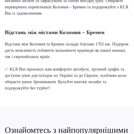
негайної оплати та зафіксувати за собою вигідну ціну. Обирайте
перевірених перевізників Коломия – Бремен та подорожуйте з KLR
Bus із задоволенням.
Відстань між містами Коломия – Бремен
Відстань між Коломия та Бремен складає близько 1765 км. Подорож
дасть можливість побачити мальовничі краєвиди як нашої неньки,
так і європейських країн.
✅ KLR Bus пропонує вам комфортні автобуси, зручний графік та
доступні ціни для поїздок по Україні та до Європи, особливо коли
обираєте раннє бронювання. Купуйте квитки онлайн та
подорожуйте без турбот!
Ознайомтесь з найпопулярнішими