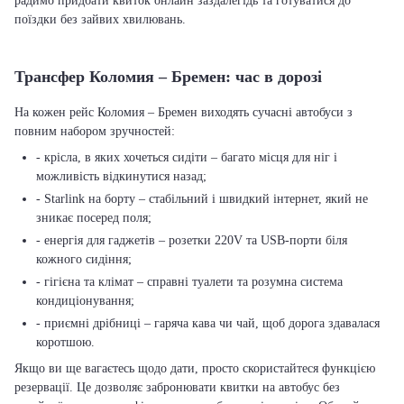
радимо придбати квиток онлайн заздалегідь та готуватися до
поїздки без зайвих хвилювань.
Трансфер Коломия – Бремен: час в дорозі
На кожен рейс Коломия – Бремен виходять сучасні автобуси з
повним набором зручностей:
- крісла, в яких хочеться сидіти – багато місця для ніг і
можливість відкинутися назад;
- Starlink на борту – стабільний і швидкий інтернет, який не
зникає посеред поля;
- енергія для гаджетів – розетки 220V та USB-порти біля
кожного сидіння;
- гігієна та клімат – справні туалети та розумна система
кондиціонування;
- приємні дрібниці – гаряча кава чи чай, щоб дорога здавалася
коротшою.
Якщо ви ще вагаєтесь щодо дати, просто скористайтеся функцією
резервації. Це дозволяє забронювати квитки на автобус без