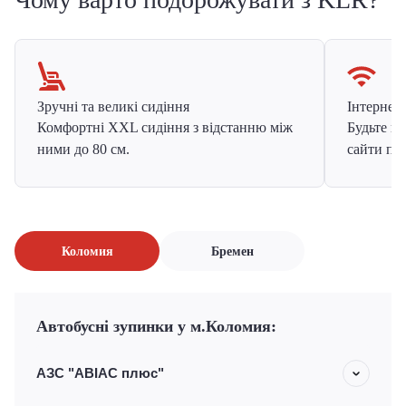
Зручні та великі сидіння
Інтернет в
Комфортні XXL сидіння з відстанню між
Будьте на
ними до 80 см.
сайти про
Коломия
Бремен
Автобусні зупинки у м.Коломия:
АЗС "ABIAC плюс"