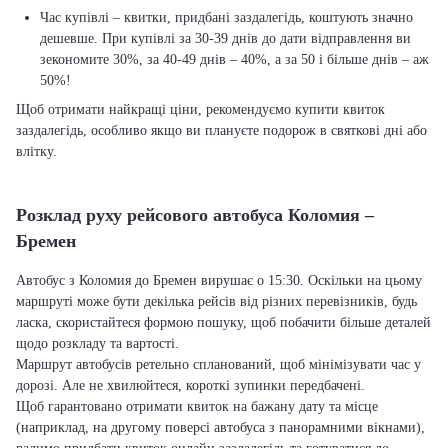
Час купівлі – квитки, придбані заздалегідь, коштують значно
дешевше. При купівлі за 30-39 днів до дати відправлення ви
зекономите 30%, за 40-49 днів – 40%, а за 50 і більше днів – аж
50%!
Щоб отримати найкращі ціни, рекомендуємо купити квиток
заздалегідь, особливо якщо ви плануєте подорож в святкові дні або
влітку.
Розклад руху рейсового автобуса Коломия –
Бремен
Автобус з Коломия до Бремен вирушає о 15:30. Оскільки на цьому
маршруті може бути декілька рейсів від різних перевізників, будь
ласка, скористайтеся формою пошуку, щоб побачити більше деталей
щодо розкладу та вартості.
Маршрут автобусів ретельно спланований, щоб мінімізувати час у
дорозі. Але не хвилюйтеся, короткі зупинки передбачені.
Щоб гарантовано отримати квиток на бажану дату та місце
(наприклад, на другому поверсі автобуса з панорамними вікнами),