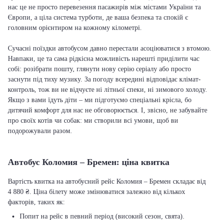
нас це не просто перевезення пасажирів між містами України та
Європи, а ціла система турботи, де ваша безпека та спокій є
головним орієнтиром на кожному кілометрі.
Сучасні поїздки автобусом давно перестали асоціюватися з втомою.
Навпаки, це та сама рідкісна можливість нарешті приділити час
собі: розібрати пошту, глянути нову серію серіалу або просто
заснути під тиху музику. За погоду всередині відповідає клімат-
контроль, тож ви не відчуєте ні літньої спеки, ні зимового холоду.
Якщо з вами їдуть діти – ми підготуємо спеціальні крісла, бо
дитячий комфорт для нас не обговорюється. І, звісно, не забувайте
про своїх котів чи собак: ми створили всі умови, щоб ви
подорожували разом.
Автобус Коломия – Бремен: ціна квитка
Вартість квитка на автобусний рейс Коломия – Бремен складає від
4 880 ₴. Ціна білету може змінюватися залежно від кількох
факторів, таких як:
Попит на рейс в певний період (високий сезон, свята).