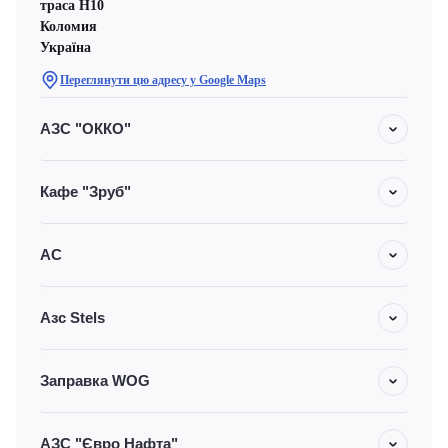
траса H10
Коломия
Україна
Переглянути цю адресу у Google Maps
АЗС "ОККО"
Кафе "Зруб"
АС
Азс Stels
Заправка WOG
АЗС "Євро Нафта"