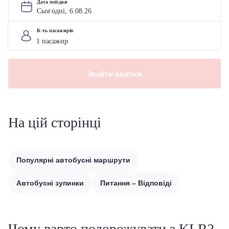
Дата поїздки
Сьогодні, 
6
.
08
.
26
К-ть пасажирів
Знайти квитки
На цій сторінці
Популярні автобусні маршрути
Автобусні зупинки
Питання – Відповіді
Чому варто подорожувати з KLR?