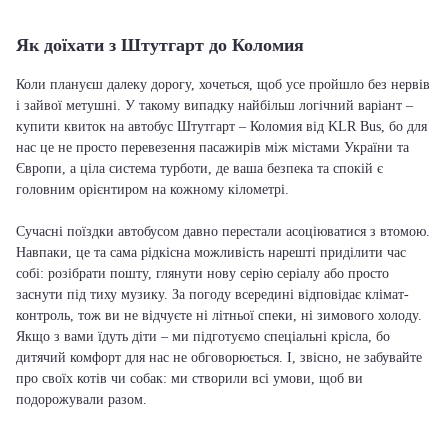
Як доїхати з Штутгарт до Коломия
Коли плануєш далеку дорогу, хочеться, щоб усе пройшло без нервів
і зайвої метушні. У такому випадку найбільш логічний варіант –
купити квиток на автобус Штутгарт – Коломия від KLR Bus, бо для
нас це не просто перевезення пасажирів між містами України та
Європи, а ціла система турботи, де ваша безпека та спокій є
головним орієнтиром на кожному кілометрі.
Сучасні поїздки автобусом давно перестали асоціюватися з втомою.
Навпаки, це та сама рідкісна можливість нарешті приділити час
собі: розібрати пошту, глянути нову серію серіалу або просто
заснути під тиху музику. За погоду всередині відповідає клімат-
контроль, тож ви не відчуєте ні літньої спеки, ні зимового холоду.
Якщо з вами їдуть діти – ми підготуємо спеціальні крісла, бо
дитячий комфорт для нас не обговорюється. І, звісно, не забувайте
про своїх котів чи собак: ми створили всі умови, щоб ви
подорожували разом.