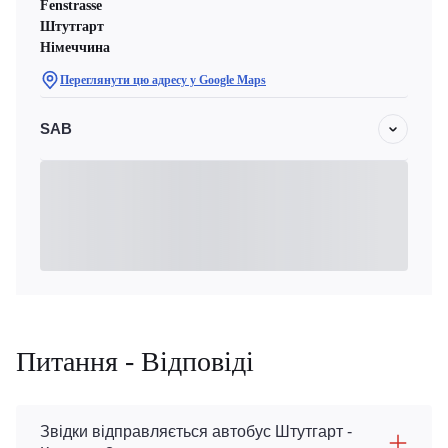
Fenstrasse
Штутгарт
Німеччина
Переглянути цю адресу у Google Maps
SAB
Питання - Відповіді
Звідки відправляється автобус Штутгарт -