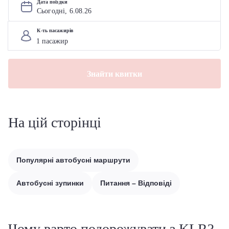
Дата поїздки
Сьогодні, 
6
.
08
.
26
К-ть пасажирів
Знайти квитки
На цій сторінці
Популярні автобусні маршрути
Автобусні зупинки
Питання – Відповіді
Чому варто подорожувати з KLR?