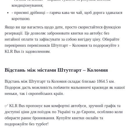
кондиціонування;
- приємні дрібниці – гаряча кава чи чай, щоб дорога здавалася
коротшою.
Якщо ви ще вагаєтесь щодо дати, просто скористайтеся функцією
резервації. Це дозволяє забронювати квитки на автобус без
негайної оплати та зафіксувати за собою вигідну ціну. Обирайте
перевірених перевізників Штутгарт – Коломия та подорожуйте з
KLR Bus із задоволенням.
Відстань між містами Штутгарт – Коломия
Відстань між Штутгарт та Коломия складає близько 1864.5 км.
Подорож дасть можливість побачити мальовничі краєвиди як нашої
неньки, так і європейських країн.
✅ KLR Bus пропонує вам комфортні автобуси, зручний графік та
доступні ціни для поїздок по Україні та до Європи, особливо коли
обираєте раннє бронювання. Купуйте квитки онлайн та
подорожуйте без турбот!