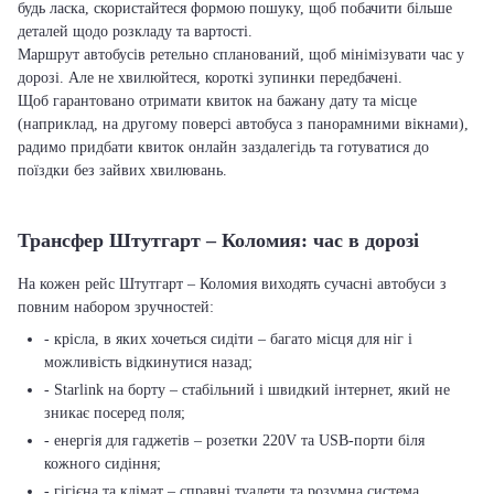
будь ласка, скористайтеся формою пошуку, щоб побачити більше
деталей щодо розкладу та вартості.
Маршрут автобусів ретельно спланований, щоб мінімізувати час у
дорозі. Але не хвилюйтеся, короткі зупинки передбачені.
Щоб гарантовано отримати квиток на бажану дату та місце
(наприклад, на другому поверсі автобуса з панорамними вікнами),
радимо придбати квиток онлайн заздалегідь та готуватися до
поїздки без зайвих хвилювань.
Трансфер Штутгарт – Коломия: час в дорозі
На кожен рейс Штутгарт – Коломия виходять сучасні автобуси з
повним набором зручностей:
- крісла, в яких хочеться сидіти – багато місця для ніг і
можливість відкинутися назад;
- Starlink на борту – стабільний і швидкий інтернет, який не
зникає посеред поля;
- енергія для гаджетів – розетки 220V та USB-порти біля
кожного сидіння;
- гігієна та клімат – справні туалети та розумна система