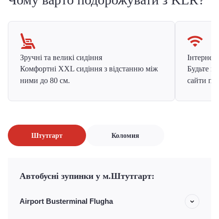
Зручні та великі сидіння
Інтернет в
Комфортні XXL сидіння з відстанню між
Будьте на
ними до 80 см.
сайти про
Штутгарт
Коломия
Автобусні зупинки у м.Штутгарт:
Airport Busterminal Flugha