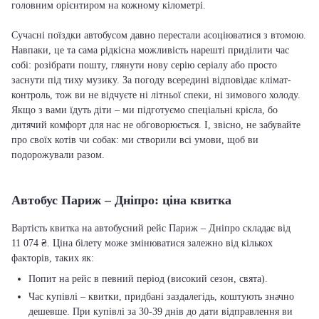
головним орієнтиром на кожному кілометрі.
Сучасні поїздки автобусом давно перестали асоціюватися з втомою.
Навпаки, це та сама рідкісна можливість нарешті приділити час
собі: розібрати пошту, глянути нову серію серіалу або просто
заснути під тиху музику. За погоду всередині відповідає клімат-
контроль, тож ви не відчуєте ні літньої спеки, ні зимового холоду.
Якщо з вами їдуть діти – ми підготуємо спеціальні крісла, бо
дитячий комфорт для нас не обговорюється. І, звісно, не забувайте
про своїх котів чи собак: ми створили всі умови, щоб ви
подорожували разом.
Автобус Париж – Дніпро: ціна квитка
Вартість квитка на автобусний рейс Париж – Дніпро складає від
11 074 ₴. Ціна білету може змінюватися залежно від кількох
факторів, таких як:
Попит на рейс в певний період (високий сезон, свята).
Час купівлі – квитки, придбані заздалегідь, коштують значно
дешевше. При купівлі за 30-39 днів до дати відправлення ви