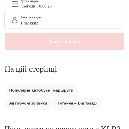
Дата поїздки
Сьогодні, 
8
.
08
.
26
К-ть пасажирів
Знайти квитки
На цій сторінці
Популярні автобусні маршрути
Автобусні зупинки
Питання – Відповіді
Чому варто подорожувати з KLR?