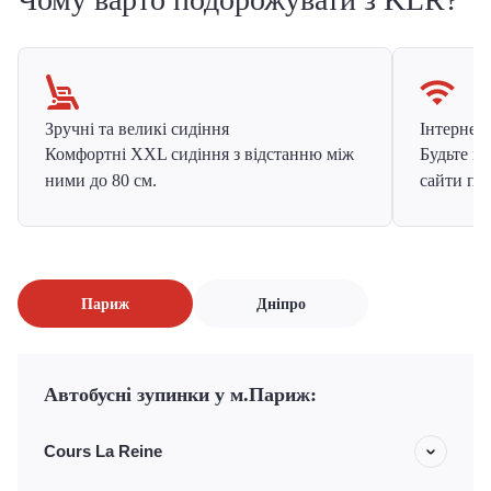
Зручні та великі сидіння
Інтернет в
Комфортні XXL сидіння з відстанню між
Будьте на
ними до 80 см.
сайти про
Париж
Дніпро
Автобусні зупинки у м.Париж:
Cours La Reine