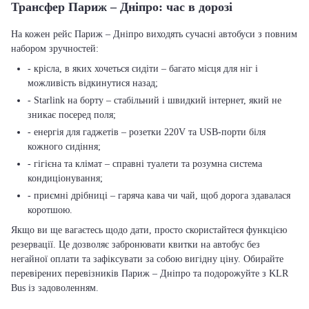
Трансфер Париж – Дніпро: час в дорозі
На кожен рейс Париж – Дніпро виходять сучасні автобуси з повним
набором зручностей:
- крісла, в яких хочеться сидіти – багато місця для ніг і
можливість відкинутися назад;
- Starlink на борту – стабільний і швидкий інтернет, який не
зникає посеред поля;
- енергія для гаджетів – розетки 220V та USB-порти біля
кожного сидіння;
- гігієна та клімат – справні туалети та розумна система
кондиціонування;
- приємні дрібниці – гаряча кава чи чай, щоб дорога здавалася
коротшою.
Якщо ви ще вагаєтесь щодо дати, просто скористайтеся функцією
резервації. Це дозволяє забронювати квитки на автобус без
негайної оплати та зафіксувати за собою вигідну ціну. Обирайте
перевірених перевізників Париж – Дніпро та подорожуйте з KLR
Bus із задоволенням.