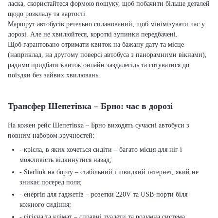
ласка, скористайтеся формою пошуку, щоб побачити більше деталей
щодо розкладу та вартості.
Маршрут автобусів ретельно спланований, щоб мінімізувати час у
дорозі. Але не хвилюйтеся, короткі зупинки передбачені.
Щоб гарантовано отримати квиток на бажану дату та місце
(наприклад, на другому поверсі автобуса з панорамними вікнами),
радимо придбати квиток онлайн заздалегідь та готуватися до
поїздки без зайвих хвилювань.
Трансфер Шепетівка – Брно: час в дорозі
На кожен рейс Шепетівка – Брно виходять сучасні автобуси з
повним набором зручностей:
- крісла, в яких хочеться сидіти – багато місця для ніг і
можливість відкинутися назад;
- Starlink на борту – стабільний і швидкий інтернет, який не
зникає посеред поля;
- енергія для гаджетів – розетки 220V та USB-порти біля
кожного сидіння;
- гігієна та клімат – справні туалети та розумна система