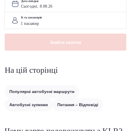
Дата поїздки
Сьогодні, 
8
.
08
.
26
К-ть пасажирів
Знайти квитки
На цій сторінці
Популярні автобусні маршрути
Автобусні зупинки
Питання – Відповіді
Чому варто подорожувати з KLR?