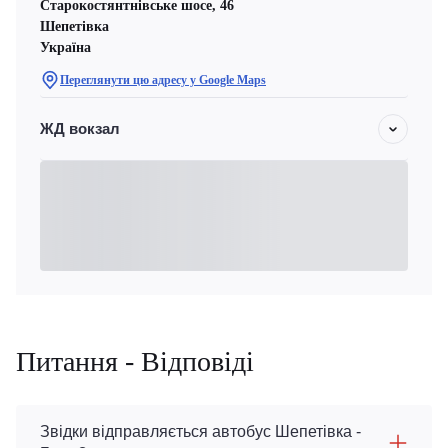
Старокостянтнівське шосе, 46
Шепетівка
Україна
Переглянути цю адресу у Google Maps
ЖД вокзал
Питання - Відповіді
Звідки відправляється автобус Шепетівка -