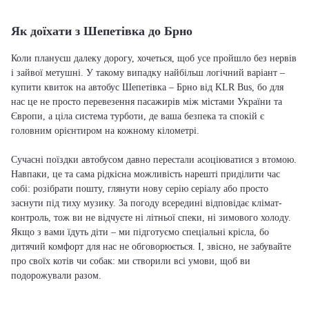
Як доїхати з Шепетівка до Брно
Коли плануєш далеку дорогу, хочеться, щоб усе пройшло без нервів
і зайвої метушні. У такому випадку найбільш логічний варіант –
купити квиток на автобус Шепетівка – Брно від KLR Bus, бо для
нас це не просто перевезення пасажирів між містами України та
Європи, а ціла система турботи, де ваша безпека та спокій є
головним орієнтиром на кожному кілометрі.
Сучасні поїздки автобусом давно перестали асоціюватися з втомою.
Навпаки, це та сама рідкісна можливість нарешті приділити час
собі: розібрати пошту, глянути нову серію серіалу або просто
заснути під тиху музику. За погоду всередині відповідає клімат-
контроль, тож ви не відчуєте ні літньої спеки, ні зимового холоду.
Якщо з вами їдуть діти – ми підготуємо спеціальні крісла, бо
дитячий комфорт для нас не обговорюється. І, звісно, не забувайте
про своїх котів чи собак: ми створили всі умови, щоб ви
подорожували разом.