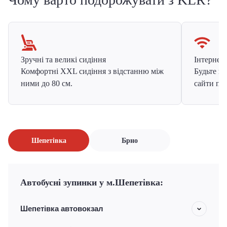
Зручні та великі сидіння
Інтернет в
Комфортні XXL сидіння з відстанню між
Будьте на
ними до 80 см.
сайти про
Шепетівка
Брно
Автобусні зупинки у м.Шепетівка:
Шепетівка автовокзал