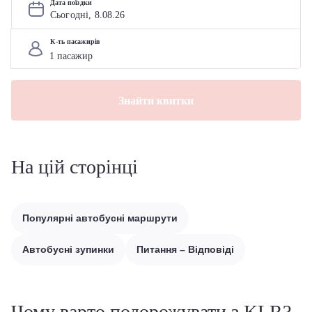
Дата поїздки
Сьогодні, 
8
.
08
.
26
К-ть пасажирів
Знайти квитки
На цій сторінці
Популярні автобусні маршрути
Автобусні зупинки
Питання – Відповіді
Чому варто подорожувати з KLR?