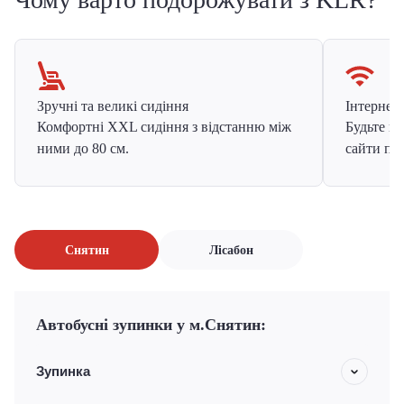
Зручні та великі сидіння
Інтернет в
Комфортні XXL сидіння з відстанню між
Будьте на
ними до 80 см.
сайти про
Снятин
Лісабон
Автобусні зупинки у м.Снятин:
Зупинка