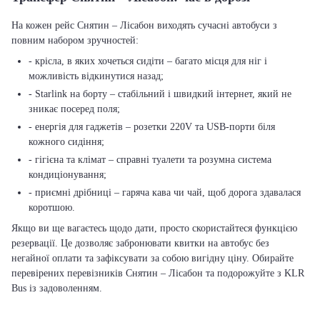
На кожен рейс Снятин – Лісабон виходять сучасні автобуси з
повним набором зручностей:
- крісла, в яких хочеться сидіти – багато місця для ніг і
можливість відкинутися назад;
- Starlink на борту – стабільний і швидкий інтернет, який не
зникає посеред поля;
- енергія для гаджетів – розетки 220V та USB-порти біля
кожного сидіння;
- гігієна та клімат – справні туалети та розумна система
кондиціонування;
- приємні дрібниці – гаряча кава чи чай, щоб дорога здавалася
коротшою.
Якщо ви ще вагаєтесь щодо дати, просто скористайтеся функцією
резервації. Це дозволяє забронювати квитки на автобус без
негайної оплати та зафіксувати за собою вигідну ціну. Обирайте
перевірених перевізників Снятин – Лісабон та подорожуйте з KLR
Bus із задоволенням.