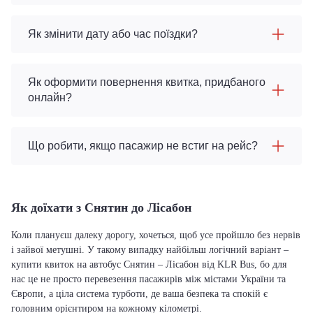
Як змінити дату або час поїздки?
Як оформити повернення квитка, придбаного
онлайн?
Що робити, якщо пасажир не встиг на рейс?
Як доїхати з Снятин до Лісабон
Коли плануєш далеку дорогу, хочеться, щоб усе пройшло без нервів
і зайвої метушні. У такому випадку найбільш логічний варіант –
купити квиток на автобус Снятин – Лісабон від KLR Bus, бо для
нас це не просто перевезення пасажирів між містами України та
Європи, а ціла система турботи, де ваша безпека та спокій є
головним орієнтиром на кожному кілометрі.