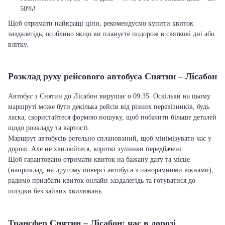
50%!
Щоб отримати найкращі ціни, рекомендуємо купити квиток
заздалегідь, особливо якщо ви плануєте подорож в святкові дні або
влітку.
Розклад руху рейсового автобуса Снятин – Лісабон
Автобус з Снятин до Лісабон вирушає о 09:35. Оскільки на цьому
маршруті може бути декілька рейсів від різних перевізників, будь
ласка, скористайтеся формою пошуку, щоб побачити більше деталей
щодо розкладу та вартості.
Маршрут автобусів ретельно спланований, щоб мінімізувати час у
дорозі. Але не хвилюйтеся, короткі зупинки передбачені.
Щоб гарантовано отримати квиток на бажану дату та місце
(наприклад, на другому поверсі автобуса з панорамними вікнами),
радимо придбати квиток онлайн заздалегідь та готуватися до
поїздки без зайвих хвилювань.
Трансфер Снятин – Лісабон: час в дорозі