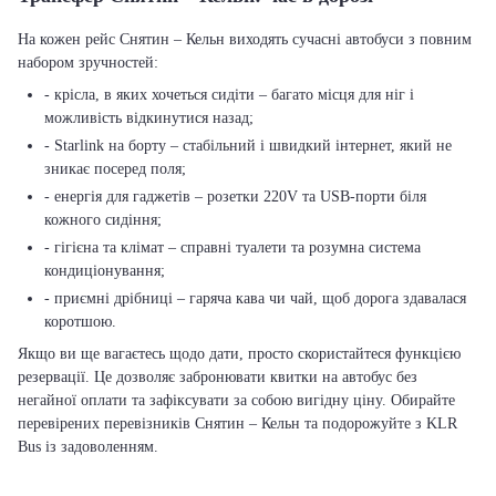
На кожен рейс Снятин – Кельн виходять сучасні автобуси з повним
набором зручностей:
- крісла, в яких хочеться сидіти – багато місця для ніг і
можливість відкинутися назад;
- Starlink на борту – стабільний і швидкий інтернет, який не
зникає посеред поля;
- енергія для гаджетів – розетки 220V та USB-порти біля
кожного сидіння;
- гігієна та клімат – справні туалети та розумна система
кондиціонування;
- приємні дрібниці – гаряча кава чи чай, щоб дорога здавалася
коротшою.
Якщо ви ще вагаєтесь щодо дати, просто скористайтеся функцією
резервації. Це дозволяє забронювати квитки на автобус без
негайної оплати та зафіксувати за собою вигідну ціну. Обирайте
перевірених перевізників Снятин – Кельн та подорожуйте з KLR
Bus із задоволенням.