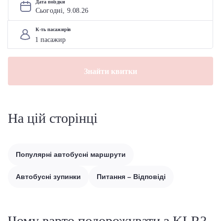
Дата поїздки
Сьогодні, 
9
.
08
.
26
К-ть пасажирів
Знайти квитки
На цій сторінці
Популярні автобусні маршрути
Автобусні зупинки
Питання – Відповіді
Чому варто подорожувати з KLR?