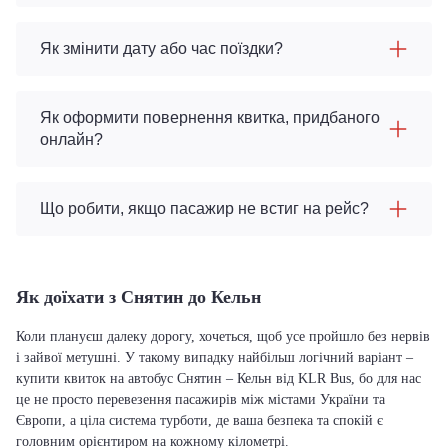
Як змінити дату або час поїздки?
Як оформити повернення квитка, придбаного
онлайн?
Що робити, якщо пасажир не встиг на рейс?
Як доїхати з Снятин до Кельн
Коли плануєш далеку дорогу, хочеться, щоб усе пройшло без нервів
і зайвої метушні. У такому випадку найбільш логічний варіант –
купити квиток на автобус Снятин – Кельн від KLR Bus, бо для нас
це не просто перевезення пасажирів між містами України та
Європи, а ціла система турботи, де ваша безпека та спокій є
головним орієнтиром на кожному кілометрі.