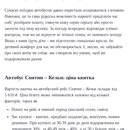
Сучасні поїздки автобусом давно перестали асоціюватися з втомою.
Навпаки, це та сама рідкісна можливість нарешті приділити час
собі: розібрати пошту, глянути нову серію серіалу або просто
заснути під тиху музику. За погоду всередині відповідає клімат-
контроль, тож ви не відчуєте ні літньої спеки, ні зимового холоду.
Якщо з вами їдуть діти – ми підготуємо спеціальні крісла, бо
дитячий комфорт для нас не обговорюється. І, звісно, не забувайте
про своїх котів чи собак: ми створили всі умови, щоб ви
подорожували разом.
Автобус Снятин – Кельн: ціна квитка
Вартість квитка на автобусний рейс Снятин – Кельн складає від
5 610 ₴. Ціна білету може змінюватися залежно від кількох
факторів, таких як:
Попит на рейс в певний період (високий сезон, свята).
Час купівлі – квитки, придбані заздалегідь, коштують значно
дешевше. При купівлі за 30-39 днів до дати відправлення ви
зекономите 30%, за 40-49 днів – 40%, а за 50 і більше днів – аж