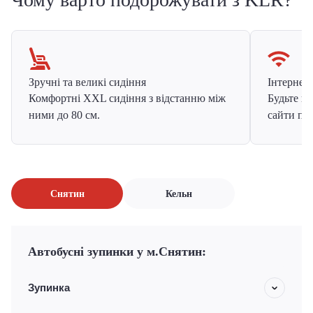
Зручні та великі сидіння
Інтернет в
Комфортні XXL сидіння з відстанню між
Будьте на
ними до 80 см.
сайти про
Снятин
Кельн
Автобусні зупинки у м.Снятин:
Зупинка