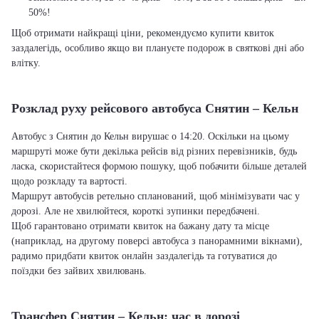
50%!
Щоб отримати найкращі ціни, рекомендуємо купити квиток
заздалегідь, особливо якщо ви плануєте подорож в святкові дні або
влітку.
Розклад руху рейсового автобуса Снятин – Кельн
Автобус з Снятин до Кельн вирушає о 14:20. Оскільки на цьому
маршруті може бути декілька рейсів від різних перевізників, будь
ласка, скористайтеся формою пошуку, щоб побачити більше деталей
щодо розкладу та вартості.
Маршрут автобусів ретельно спланований, щоб мінімізувати час у
дорозі. Але не хвилюйтеся, короткі зупинки передбачені.
Щоб гарантовано отримати квиток на бажану дату та місце
(наприклад, на другому поверсі автобуса з панорамними вікнами),
радимо придбати квиток онлайн заздалегідь та готуватися до
поїздки без зайвих хвилювань.
Трансфер Снятин – Кельн: час в дорозі