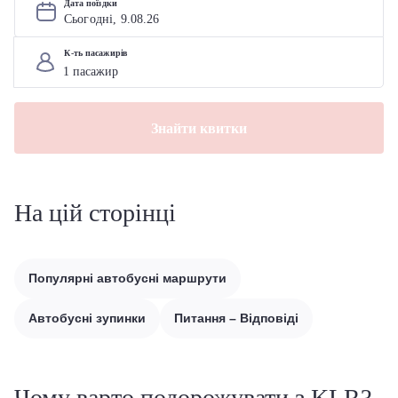
Дата поїздки
Сьогодні, 
9
.
08
.
26
К-ть пасажирів
Знайти квитки
На цій сторінці
Популярні автобусні маршрути
Автобусні зупинки
Питання – Відповіді
Чому варто подорожувати з KLR?