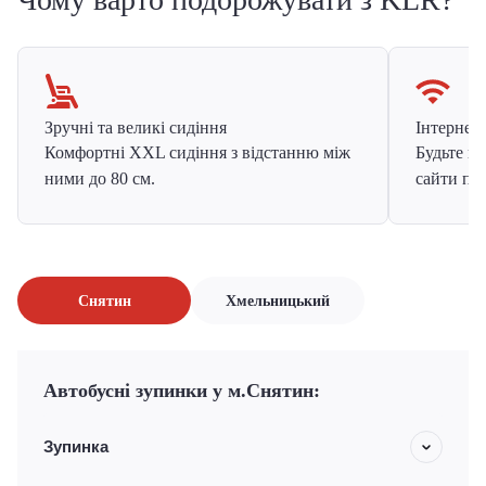
Зручні та великі сидіння
Інтернет в
Комфортні XXL сидіння з відстанню між
Будьте на
ними до 80 см.
сайти про
Снятин
Хмельницький
Автобусні зупинки у м.Снятин:
Зупинка