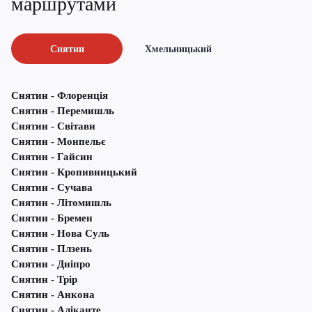
маршрутами
Снятин
Хмельницький
Снятин - Флоренція
Снятин - Перемишль
Снятин - Світави
Снятин - Монпельє
Снятин - Гайсин
Снятин - Кропивницький
Снятин - Сучава
Снятин - Літомишль
Снятин - Бремен
Снятин - Нова Суль
Снятин - Плзень
Снятин - Дніпро
Снятин - Трір
Снятин - Анкона
Снятин - Аліканте