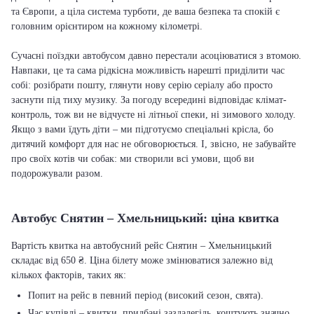
та Європи, а ціла система турботи, де ваша безпека та спокій є
головним орієнтиром на кожному кілометрі.
Сучасні поїздки автобусом давно перестали асоціюватися з втомою.
Навпаки, це та сама рідкісна можливість нарешті приділити час
собі: розібрати пошту, глянути нову серію серіалу або просто
заснути під тиху музику. За погоду всередині відповідає клімат-
контроль, тож ви не відчуєте ні літньої спеки, ні зимового холоду.
Якщо з вами їдуть діти – ми підготуємо спеціальні крісла, бо
дитячий комфорт для нас не обговорюється. І, звісно, не забувайте
про своїх котів чи собак: ми створили всі умови, щоб ви
подорожували разом.
Автобус Снятин – Хмельницький: ціна квитка
Вартість квитка на автобусний рейс Снятин – Хмельницький
складає від 650 ₴. Ціна білету може змінюватися залежно від
кількох факторів, таких як:
Попит на рейс в певний період (високий сезон, свята).
Час купівлі – квитки, придбані заздалегідь, коштують значно