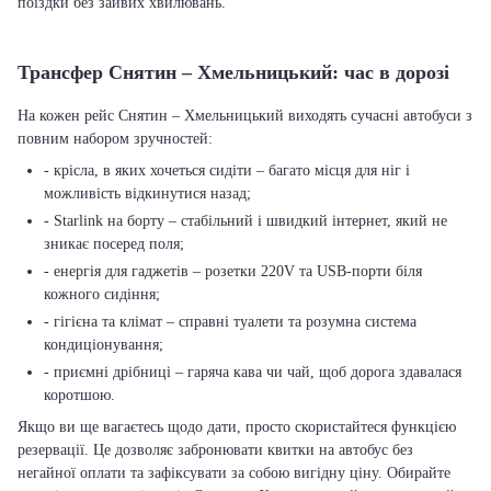
поїздки без зайвих хвилювань.
Трансфер Снятин – Хмельницький: час в дорозі
На кожен рейс Снятин – Хмельницький виходять сучасні автобуси з
повним набором зручностей:
- крісла, в яких хочеться сидіти – багато місця для ніг і
можливість відкинутися назад;
- Starlink на борту – стабільний і швидкий інтернет, який не
зникає посеред поля;
- енергія для гаджетів – розетки 220V та USB-порти біля
кожного сидіння;
- гігієна та клімат – справні туалети та розумна система
кондиціонування;
- приємні дрібниці – гаряча кава чи чай, щоб дорога здавалася
коротшою.
Якщо ви ще вагаєтесь щодо дати, просто скористайтеся функцією
резервації. Це дозволяє забронювати квитки на автобус без
негайної оплати та зафіксувати за собою вигідну ціну. Обирайте