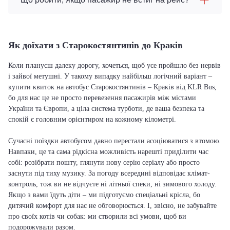
Як доїхати з Старокостянтинів до Краків
Коли плануєш далеку дорогу, хочеться, щоб усе пройшло без нервів
і зайвої метушні. У такому випадку найбільш логічний варіант –
купити квиток на автобус Старокостянтинів – Краків від KLR Bus,
бо для нас це не просто перевезення пасажирів між містами
України та Європи, а ціла система турботи, де ваша безпека та
спокій є головним орієнтиром на кожному кілометрі.
Сучасні поїздки автобусом давно перестали асоціюватися з втомою.
Навпаки, це та сама рідкісна можливість нарешті приділити час
собі: розібрати пошту, глянути нову серію серіалу або просто
заснути під тиху музику. За погоду всередині відповідає клімат-
контроль, тож ви не відчуєте ні літньої спеки, ні зимового холоду.
Якщо з вами їдуть діти – ми підготуємо спеціальні крісла, бо
дитячий комфорт для нас не обговорюється. І, звісно, не забувайте
про своїх котів чи собак: ми створили всі умови, щоб ви
подорожували разом.