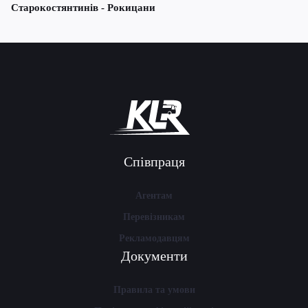
Старокостянтинів - Рокицани
Співпраця
Агентам
Перевізникам
Рекламодавцям
Документи
Правила та умови