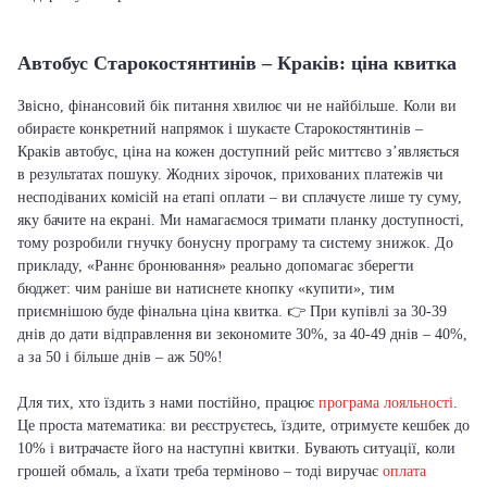
Автобус Старокостянтинів – Краків: ціна квитка
Звісно, фінансовий бік питання хвилює чи не найбільше. Коли ви
обираєте конкретний напрямок і шукаєте Старокостянтинів –
Краків автобус, ціна на кожен доступний рейс миттєво з’являється
в результатах пошуку. Жодних зірочок, прихованих платежів чи
несподіваних комісій на етапі оплати – ви сплачуєте лише ту суму,
яку бачите на екрані. Ми намагаємося тримати планку доступності,
тому розробили гнучку бонусну програму та систему знижок. До
прикладу, «Раннє бронювання» реально допомагає зберегти
бюджет: чим раніше ви натиснете кнопку «купити», тим
приємнішою буде фінальна ціна квитка. 👉 При купівлі за 30-39
днів до дати відправлення ви зекономите 30%, за 40-49 днів – 40%,
а за 50 і більше днів – аж 50%!
Для тих, хто їздить з нами постійно, працює
програма лояльності
.
Це проста математика: ви реєструєтесь, їздите, отримуєте кешбек до
10% і витрачаєте його на наступні квитки. Бувають ситуації, коли
грошей обмаль, а їхати треба терміново – тоді виручає
оплата