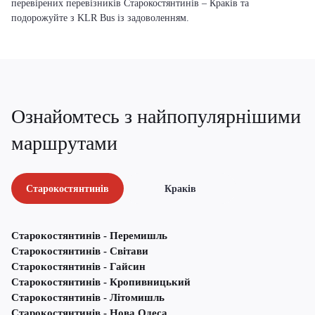
перевірених перевізників Старокостянтинів – Краків та
подорожуйте з KLR Bus із задоволенням.
Ознайомтесь з найпопулярнішими
маршрутами
Старокостянтинів
Краків
Старокостянтинів - Перемишль
Старокостянтинів - Світави
Старокостянтинів - Гайсин
Старокостянтинів - Кропивницький
Старокостянтинів - Літомишль
Старокостянтинів - Нова Одеса