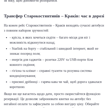
зв’язку, щоб допомогти розібратися.
Трансфер Старокостянтинів – Краків: час в дорозі
На кожен рейс Старокостянтинів – Краків виходять сучасні автобуси
з повним набором зручностей:
- крісла, в яких хочеться сидіти – багато місця для ніг і
можливість відкинутися назад;
- Starlink на борту – стабільний і швидкий інтернет, який не
зникає посеред поля;
- енергія для гаджетів – розетки 220V та USB-порти біля
кожного сидіння;
- гігієна та клімат – справні туалети та розумна система
кондиціонування;
- приємні дрібниці – гаряча кава чи чай, щоб дорога здавалася
коротшою.
Якщо ви ще вагаєтесь щодо дати, просто скористайтеся функцією
резервації. Це дозволяє забронювати квитки на автобус без
негайної оплати та зафіксувати за собою вигідну ціну. Обирайте