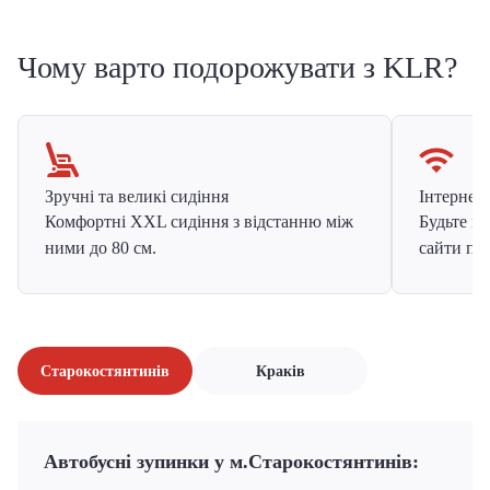
Чому варто подорожувати з KLR?
Зручні та великі сидіння
Інтернет в
Комфортні XXL сидіння з відстанню між
Будьте на
ними до 80 см.
сайти про
Старокостянтинів
Краків
Автобусні зупинки у м.Старокостянтинів: