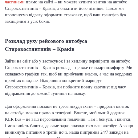
частинами
прямо на сайті – ви можете купити квиток на автобус
Старокостянтинів – Краків, а оплатити його пізніше. Також ми
пропонуємо відразу оформити страховку, щоб ваш трансфер був
захищеним з усіх боків.
Розклад руху рейсового автобуса
Старокостянтинів – Краків
Зайти на сайт або у застосунок і за хвилину перевірити на автобус
Старокостянтинів – Краків розклад – це вже стандарт комфорту. Ми
складаємо графіки так, щоб ви прибували вчасно, а час на кордонах
пролітав швидше. Відкривши конкретний маршрут
Старокостянтинів – Краків, ви побачите повну картину: від часу
відправлення до кожної зупинки на шляху.
Для оформлення поїздки не треба нікуди їхати – придбати квиток
на автобус можна прямо в телефоні. Власне, мобільний додаток
KLR Bus – це ваш персональний помічник. Там і бонуси, і квитки,
і можливість бачити, де саме зараз знаходиться ваш автобус. А якщо
виникнуть питання о третій ночі, наша підтримка 24/7 завжди на