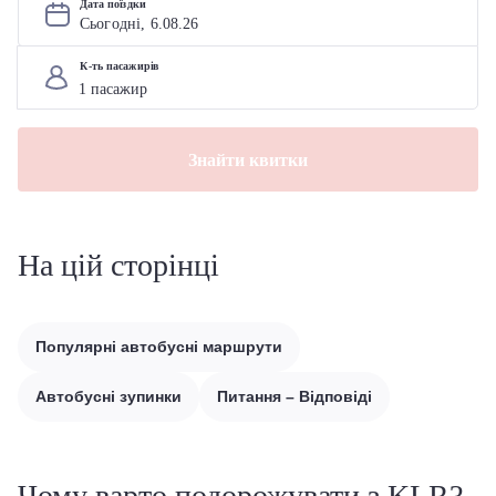
Дата поїздки
Сьогодні, 
6
.
08
.
26
К-ть пасажирів
Знайти квитки
На цій сторінці
Популярні автобусні маршрути
Автобусні зупинки
Питання – Відповіді
Чому варто подорожувати з KLR?