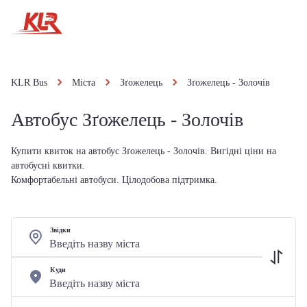
KLR Bus
Міста
Зґожелець
Зґожелець - Золочів
Автобус Зґожелець - Золочів
Купити квиток на автобус Зґожелець - Золочів. Вигідні ціни на
автобусні квитки.
Комфортабельні автобуси. Цілодобова підтримка.
Звідки
Куди