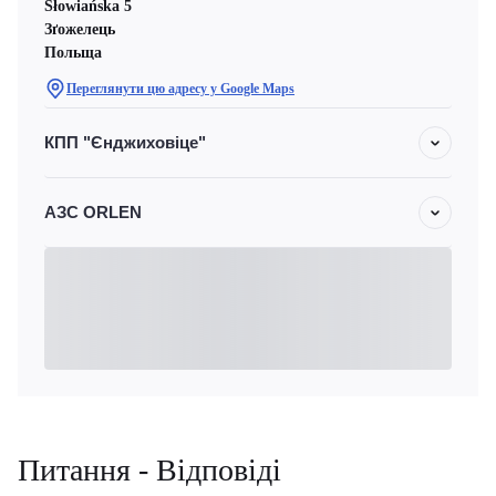
Słowiańska 5
Зґожелець
Польща
Переглянути цю адресу у Google Maps
КПП "Єнджиховіце"
АЗС ORLEN
Питання - Відповіді