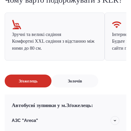
Зручні та великі сидіння
Інтернет в
Комфортні XXL сидіння з відстанню між
Будьте на
ними до 80 см.
сайти про
Зґожелець
Золочів
Автобусні зупинки у м.Зґожелець:
АЗС "Areca"