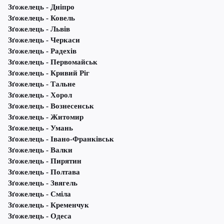
Зґожелець - Дніпро
Зґожелець - Ковель
Зґожелець - Львів
Зґожелець - Черкаси
Зґожелець - Радехів
Зґожелець - Первомайськ
Зґожелець - Кривий Ріг
Зґожелець - Тальне
Зґожелець - Хорол
Зґожелець - Вознесенськ
Зґожелець - Житомир
Зґожелець - Умань
Зґожелець - Івано-Франківськ
Зґожелець - Валки
Зґожелець - Пирятин
Зґожелець - Полтава
Зґожелець - Звягель
Зґожелець - Сміла
Зґожелець - Кременчук
Зґожелець - Одеса