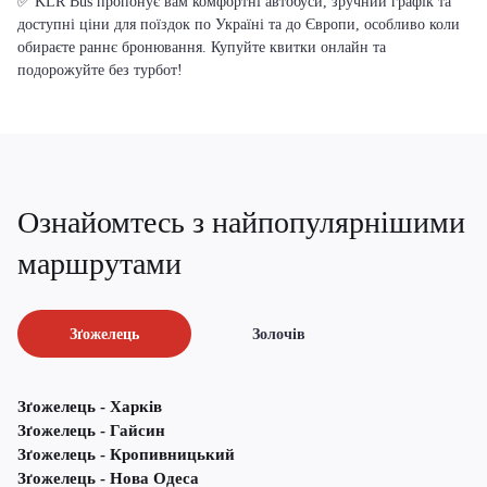
✅ KLR Bus пропонує вам комфортні автобуси, зручний графік та
доступні ціни для поїздок по Україні та до Європи, особливо коли
обираєте раннє бронювання. Купуйте квитки онлайн та
подорожуйте без турбот!
Ознайомтесь з найпопулярнішими
маршрутами
Зґожелець
Золочів
Зґожелець - Харків
Зґожелець - Гайсин
Зґожелець - Кропивницький
Зґожелець - Нова Одеса