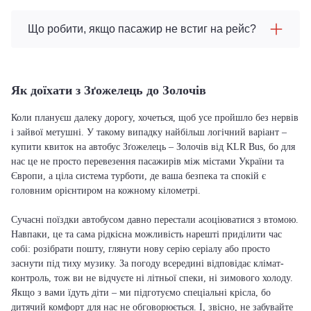
Що робити, якщо пасажир не встиг на рейс?
Як доїхати з Зґожелець до Золочів
Коли плануєш далеку дорогу, хочеться, щоб усе пройшло без нервів
і зайвої метушні. У такому випадку найбільш логічний варіант –
купити квиток на автобус Зґожелець – Золочів від KLR Bus, бо для
нас це не просто перевезення пасажирів між містами України та
Європи, а ціла система турботи, де ваша безпека та спокій є
головним орієнтиром на кожному кілометрі.
Сучасні поїздки автобусом давно перестали асоціюватися з втомою.
Навпаки, це та сама рідкісна можливість нарешті приділити час
собі: розібрати пошту, глянути нову серію серіалу або просто
заснути під тиху музику. За погоду всередині відповідає клімат-
контроль, тож ви не відчуєте ні літньої спеки, ні зимового холоду.
Якщо з вами їдуть діти – ми підготуємо спеціальні крісла, бо
дитячий комфорт для нас не обговорюється. І, звісно, не забувайте