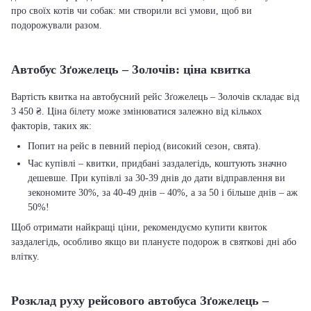
про своїх котів чи собак: ми створили всі умови, щоб ви
подорожували разом.
Автобус Зґожелець – Золочів: ціна квитка
Вартість квитка на автобусний рейс Зґожелець – Золочів складає від
3 450 ₴. Ціна білету може змінюватися залежно від кількох
факторів, таких як:
Попит на рейс в певний період (високий сезон, свята).
Час купівлі – квитки, придбані заздалегідь, коштують значно
дешевше. При купівлі за 30-39 днів до дати відправлення ви
зекономите 30%, за 40-49 днів – 40%, а за 50 і більше днів – аж
50%!
Щоб отримати найкращі ціни, рекомендуємо купити квиток
заздалегідь, особливо якщо ви плануєте подорож в святкові дні або
влітку.
Розклад руху рейсового автобуса Зґожелець –