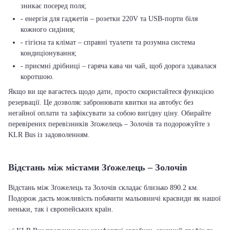
зникає посеред поля;
- енергія для гаджетів – розетки 220V та USB-порти біля
кожного сидіння;
- гігієна та клімат – справні туалети та розумна система
кондиціонування;
- приємні дрібниці – гаряча кава чи чай, щоб дорога здавалася
коротшою.
Якщо ви ще вагаєтесь щодо дати, просто скористайтеся функцією
резервації. Це дозволяє забронювати квитки на автобус без
негайної оплати та зафіксувати за собою вигідну ціну. Обирайте
перевірених перевізників Зґожелець – Золочів та подорожуйте з
KLR Bus із задоволенням.
Відстань між містами Зґожелець – Золочів
Відстань між Зґожелець та Золочів складає близько 890.2 км.
Подорож дасть можливість побачити мальовничі краєвиди як нашої
неньки, так і європейських країн.