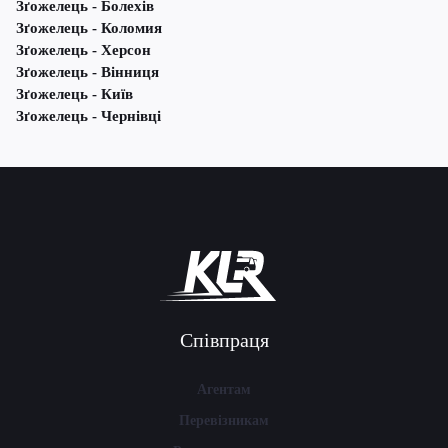
Зґожелець - Болехів
Зґожелець - Коломия
Зґожелець - Херсон
Зґожелець - Вінниця
Зґожелець - Київ
Зґожелець - Чернівці
Співпраця
Агентам
Перевізникам