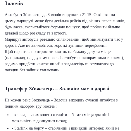
Золочів
Автобус з Зґожелець до Золочів вирушає о 21:15. Оскільки на
цьому маршруті може бути декілька рейсів від різних перевізників,
будь ласка, скористайтеся формою пошуку, щоб побачити більше
деталей щодо розкладу та вартості.
Маршрут автобусів ретельно спланований, щоб мінімізувати час у
дорозі. Але не хвилюйтеся, короткі зупинки передбачені.
Щоб гарантовано отримати квиток на бажану дату та місце
(наприклад, на другому поверсі автобуса з панорамними вікнами),
радимо придбати квиток онлайн заздалегідь та готуватися до
поїздки без зайвих хвилювань.
Трансфер Зґожелець – Золочів: час в дорозі
На кожен рейс Зґожелець – Золочів виходять сучасні автобуси з
повним набором зручностей:
- крісла, в яких хочеться сидіти – багато місця для ніг і
можливість відкинутися назад;
- Starlink на борту – стабільний і швидкий інтернет, який не