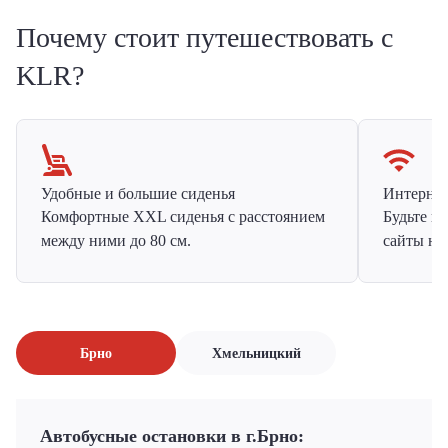
Почему стоит путешествовать с
KLR?
Удобные и большие сиденья
Интернет 
Комфортные XXL сиденья с расстоянием
Будьте н
между ними до 80 см.
сайты на
Брно
Хмельницкий
Автобусные остановки в г.Брно: