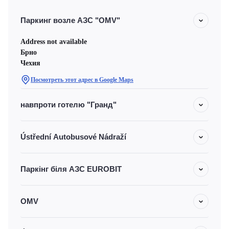
Паркинг возле АЗС "OMV"
Address not available
Брно
Чехия
Посмотреть этот адрес в Google Maps
навпроти готелю "Гранд"
Ústřední Autobusové Nádraží
Паркінг біля АЗС EUROBIT
OMV