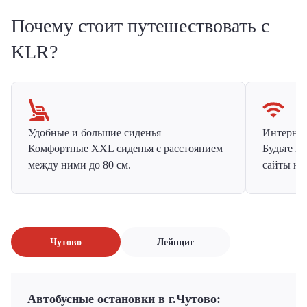
Почему стоит путешествовать с
KLR?
Удобные и большие сиденья
Интернет 
Комфортные XXL сиденья с расстоянием
Будьте н
между ними до 80 см.
сайты на
Чутово
Лейпциг
Автобусные остановки в г.Чутово: