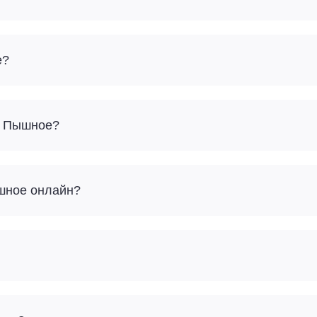
е?
 – Пышное?
ышное онлайн?