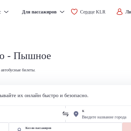
с
Для пассажиров
Сердце KLR
Ли
во - Пышное
 автобусные билеты.
вайте их онлайн быстро и безопасно.
К
Кол-во пассажиров