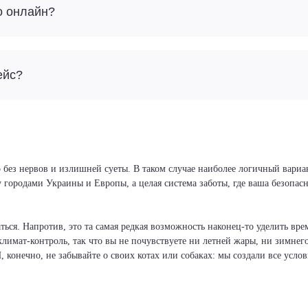
о онлайн?
ейс?
 без нервов и излишней суеты. В таком случае наиболее логичный вариа
у городами Украины и Европы, а целая система заботы, где ваша безопа
ся. Напротив, это та самая редкая возможность наконец-то уделить врем
климат-контроль, так что вы не почувствуете ни летней жары, ни зимнег
И, конечно, не забывайте о своих котах или собаках: мы создали все усло