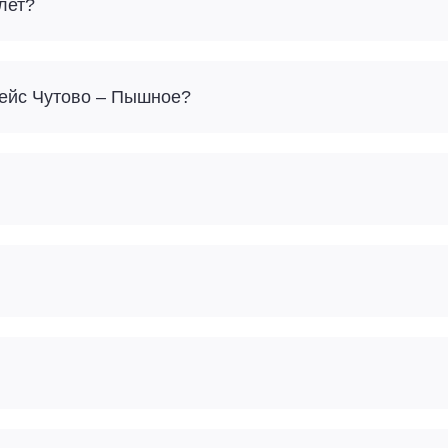
лет?
Сколько багажа можно взять с собой на рейс Чутово – Пышное?