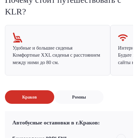
KLR?
Удобные и большие сиденья
Интернет 
Комфортные XXL сиденья с расстоянием
Будьте н
между ними до 80 см.
сайты на
Краков
Ромны
Автобусные остановки в г.Краков: