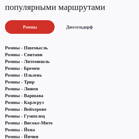
популярными маршрутами
Ромны
Дюссельдорф
Ромны - Пшемысль
Ромны - Свитави
Ромны - Литомишль
Ромны - Бремен
Ромны - Пльзень
Ромны - Трир
Ромны - Лювен
Ромны - Варшава
Ромны - Карлсруэ
Ромны - Вейхерово
Ромны - Гумполец
Ромны - Високе-Мито
Ромны - Йена
Ромны - Йичин