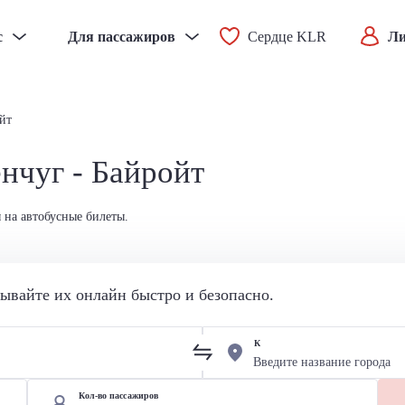
с
Для пассажиров
Сердце KLR
Ли
йт
нчуг - Байройт
 на автобусные билеты.
вайте их онлайн быстро и безопасно.
К
Кол-во пассажиров