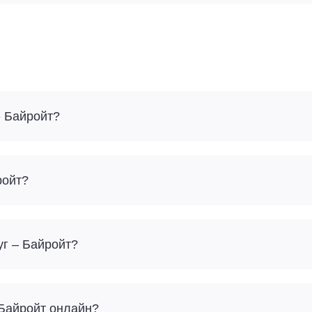
- Байройт?
ройт?
уг – Байройт?
 Байройт онлайн?