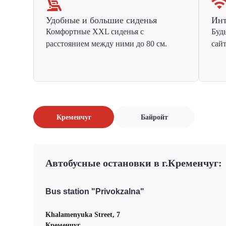
Удобные и большие сиденья
Инт
Комфортные XXL сиденья с
Буд
расстоянием между ними до 80 см.
сай
Кременчуг
Байройт
Автобусные остановки в г.Кременчуг:
Bus station "Privokzalna"
Khalamenyuka Street, 7
Кременчуг