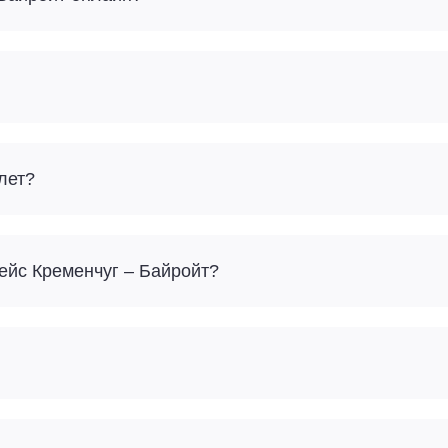
лет?
Сколько багажа можно взять с собой на рейс Кременчуг – Байройт?