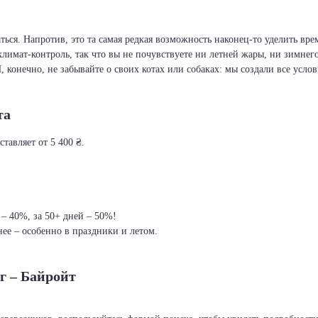
ся. Напротив, это та самая редкая возможность наконец-то уделить врем
климат-контроль, так что вы не почувствуете ни летней жары, ни зимнег
И, конечно, не забывайте о своих котах или собаках: мы создали все усло
та
тавляет от 5 400 ₴.
 – 40%, за 50+ дней – 50%!
ее – особенно в праздники и летом.
г – Байройт