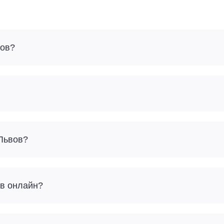
вов?
 Львов?
ов онлайн?