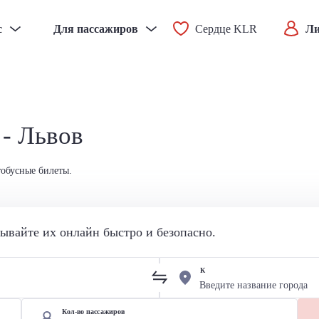
с
Для пассажиров
Сердце KLR
Ли
 - Львов
тобусные билеты.
вайте их онлайн быстро и безопасно.
К
Кол-во пассажиров