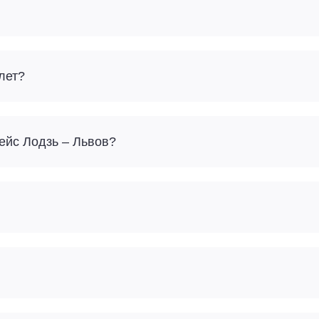
лет?
Сколько багажа можно взять с собой на рейс Лодзь – Львов?