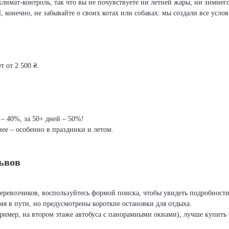
климат-контроль, так что вы не почувствуете ни летней жары, ни зимнег
И, конечно, не забывайте о своих котах или собаках: мы создали все усло
т от 2 500 ₴.
 – 40%, за 50+ дней – 50%!
ее – особенно в праздники и летом.
Львов
перевозчиков, воспользуйтесь формой поиска, чтобы увидеть подробност
я в пути, но предусмотрены короткие остановки для отдыха.
ример, на втором этаже автобуса с панорамными окнами), лучше купить б