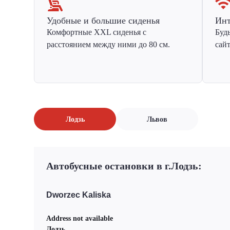
Удобные и большие сиденья
Инт
Комфортные XXL сиденья с
Буд
расстоянием между ними до 80 см.
сай
Лодзь
Львов
Автобусные остановки в г.Лодзь:
Dworzec Kaliska
Address not available
Лодзь